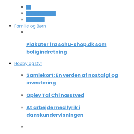
All
Computer og IT
Teknologi
Familie og Børn
Plakater fra sohu-shop.dk som
boligindretning
Hobby og Dyr
Samlekort: En verden af nostalgi og
investering
Oplev Tai Chi næstved
At arbejde med lyrik i
danskundervisningen