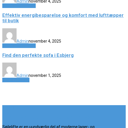
Admin
november 4, 2025
Industri og Erhverv
Effektiv energibesparelse og komfort med lufttæpper
til butik
Admin
november 4, 2025
Industri og Erhverv
Find den perfekte sofa i Esbjerg
Admin
november 1, 2025
Boligindretning
Industri og Erhverv
Effektivisering af arbejdsgange med søjlelifte
Søjlelifte er en uundværlig del af moderne lager- og