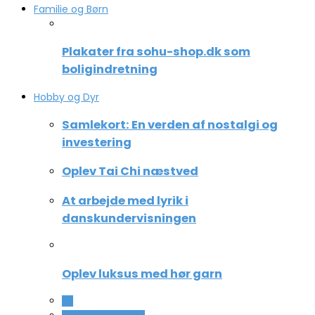
Familie og Børn
Plakater fra sohu-shop.dk som
boligindretning
Hobby og Dyr
Samlekort: En verden af nostalgi og
investering
Oplev Tai Chi næstved
At arbejde med lyrik i
danskundervisningen
Oplev luksus med hør garn
All