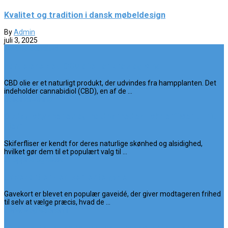
Kvalitet og tradition i dansk møbeldesign
By
Admin
juli 3, 2025
Mad og Sundhed
Fordelene ved CBD olie for krop og sind
CBD olie er et naturligt produkt, der udvindes fra hampplanten. Det
indeholder cannabidiol (CBD), en af de ...
Boligindretning
Opdag skønheden og holdbarheden i skiferfliser til dit
hjem
Skiferfliser er kendt for deres naturlige skønhed og alsidighed,
hvilket gør dem til et populært valg til ...
Shopping og deals
Gavekort er den perfekte gave
Gavekort er blevet en populær gaveidé, der giver modtageren frihed
til selv at vælge præcis, hvad de ...
Service og Økonomi
Effektivitet og variation med frokostordninger til