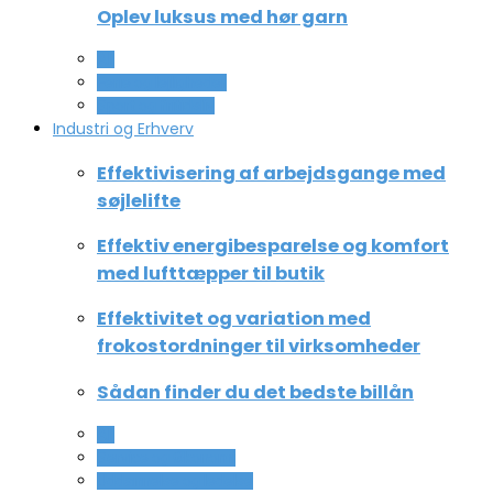
Oplev luksus med hør garn
All
Ferie og lejligheder
Sport og fritidsliv
Industri og Erhverv
Effektivisering af arbejdsgange med
søjlelifte
Effektiv energibesparelse og komfort
med lufttæpper til butik
Effektivitet og variation med
frokostordninger til virksomheder
Sådan finder du det bedste billån
All
Service og Økonomi
Uddannelse og ledelse