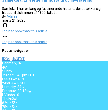
Samlekort: En verden af nostalgi og investering
Samlekort har en lang og fascinerende historie, der strækker sig
tilbage til slutningen af 1800-tallet. ...
By
Admin
marts 21, 2025
Login to bookmark this article
Login to bookmark this article
Posts navigation
1
2
3
4
…
46
NEXT
Denmark, IA
46°
Sunny
7:02 am
6:46 pm CDT
Feels like: 46
°F
Wind: 4
SSE
mph
Humidity: 84
%
Pressure: 30.13
"Hg
UV index: 0
Thu
Fri
Sat
82
/ 55
°F
°F
75
/ 54
°F
°F