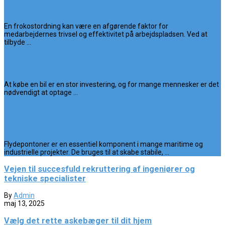
virksomheder
En frokostordning kan være en afgørende faktor for
medarbejdernes trivsel og effektivitet på arbejdspladsen. Ved at
tilbyde ...
Service og Økonomi
Sådan finder du det bedste billån
At købe en bil er en stor investering, og for mange mennesker er det
nødvendigt at optage ...
Industri og Erhverv
Effektiv anvendelse af flydepontoner i forskellige
industrier
Flydepontoner er en essentiel komponent i mange maritime og
industrielle projekter. De bruges til at skabe stabile, ...
Vejen til succesfuld rekruttering af ingeniører og
tekniske specialister
By
Admin
maj 13, 2025
Vælg det rette askebæger til dit hjem