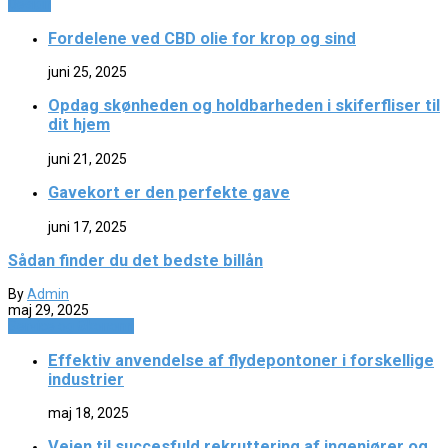
Design
Fordelene ved CBD olie for krop og sind
juni 25, 2025
Opdag skønheden og holdbarheden i skiferfliser til
dit hjem
juni 21, 2025
Gavekort er den perfekte gave
juni 17, 2025
Sådan finder du det bedste billån
By
Admin
maj 29, 2025
Service og Økonomi
Effektiv anvendelse af flydepontoner i forskellige
industrier
maj 18, 2025
Vejen til succesfuld rekruttering af ingeniører og