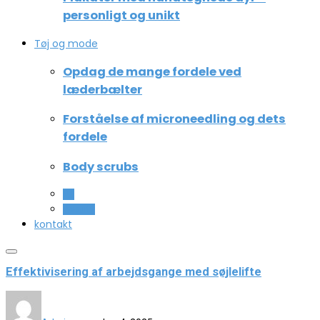
personligt og unikt
Tøj og mode
Opdag de mange fordele ved
læderbælter
Forståelse af microneedling og dets
fordele
Body scrubs
All
Beauty
kontakt
Effektivisering af arbejdsgange med søjlelifte