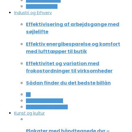
Ferie og lejligheder
Sport og fritidsliv
Industri og Erhverv
Effektivisering af arbejdsgange med
søjlelifte
Effektiv energibesparelse og komfort
med lufttæpper til butik
Effektivitet og variation med
frokostordninger til virksomheder
Sådan finder du det bedste billån
All
Service og Økonomi
Uddannelse og ledelse
Kunst og kultur
Plakater med håndtegnede dyr –