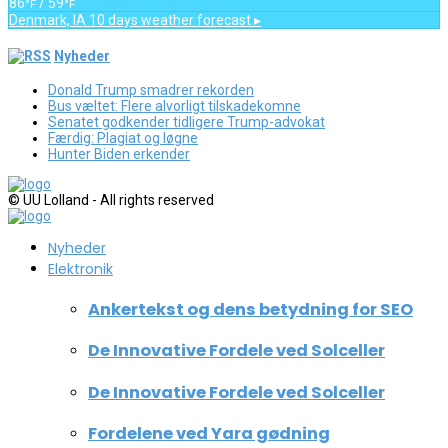
86
/ 59
°F
°F
Denmark, IA
10 days weather forecast ▸
Nyheder
Donald Trump smadrer rekorden
Bus væltet: Flere alvorligt tilskadekomne
Senatet godkender tidligere Trump-advokat
Færdig: Plagiat og løgne
Hunter Biden erkender
© UU Lolland - All rights reserved
Nyheder
Elektronik
Ankertekst og dens betydning for SEO
De Innovative Fordele ved Solceller
De Innovative Fordele ved Solceller
Fordelene ved Yara gødning