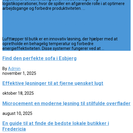
logistikoperationer, hvor de spiller en afgørende rolle i at optimere
arbejdsgange og forbedre produktiviteten. ...
Industri og Erhverv
Effektiv energibesparelse og komfort med lufttæpper
til butik
Lufttæpper til butik er en innovativ løsning, der hjælper med at
opretholde en behagelig temperatur og forbedre
energieffektiviteten. Disse systemer fungerer ved at ...
Find den perfekte sofa i Esbjerg
By
Admin
november 1, 2025
Effektive løsninger til at fjerne uønsket lugt
oktober 18, 2025
Microcement en moderne løsning til stilfulde overflader
august 10, 2025
En guide til at finde de bedste lokale butikker i
Fredericia