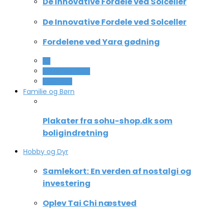
De Innovative Fordele ved Solceller
De Innovative Fordele ved Solceller
Fordelene ved Yara gødning
All
Computer og IT
Teknologi
Familie og Børn
Plakater fra sohu-shop.dk som
boligindretning
Hobby og Dyr
Samlekort: En verden af nostalgi og
investering
Oplev Tai Chi næstved