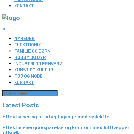
KONTAKT
✕
NYHEDER
ELEKTRONIK
FAMILIE OG BØRN
HOBBY OG DYR
INDUSTRI OG ERHVERV
KUNST OG KULTUR
TØJ OG MODE
KONTAKT
Latest Posts
Effektivisering af arbejdsgange med søjlelifte
Effektiv energibesparelse og komfort med lufttæpper
til butik