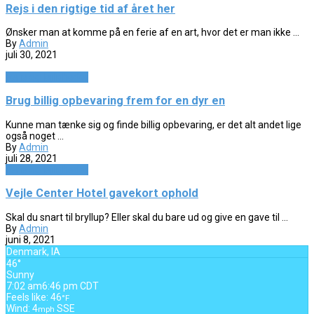
Rejs i den rigtige tid af året her
Ønsker man at komme på en ferie af en art, hvor det er man ikke ...
By
Admin
juli 30, 2021
Ferie og lejligheder
Brug billig opbevaring frem for en dyr en
Kunne man tænke sig og finde billig opbevaring, er det alt andet lige
også noget ...
By
Admin
juli 28, 2021
Ferie og lejligheder
Vejle Center Hotel gavekort ophold
Skal du snart til bryllup? Eller skal du bare ud og give en gave til ...
By
Admin
juni 8, 2021
Denmark, IA
46°
Sunny
7:02 am
6:46 pm CDT
Feels like: 46
°F
Wind: 4
SSE
mph