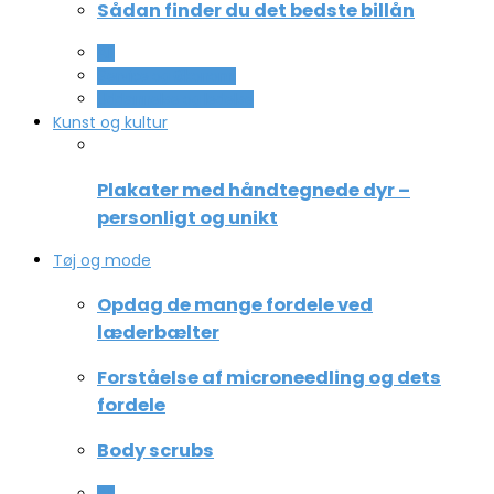
Sådan finder du det bedste billån
All
Service og Økonomi
Uddannelse og ledelse
Kunst og kultur
Plakater med håndtegnede dyr –
personligt og unikt
Tøj og mode
Opdag de mange fordele ved
læderbælter
Forståelse af microneedling og dets
fordele
Body scrubs
All