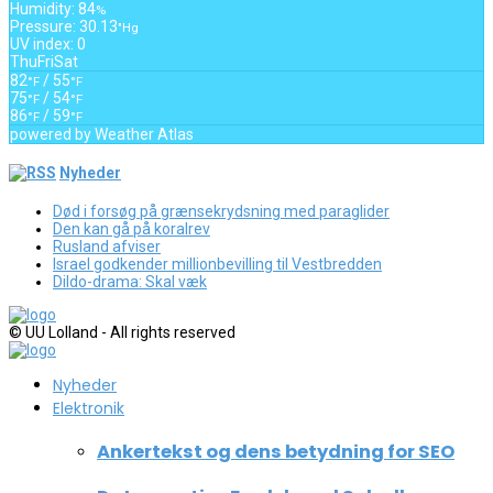
Humidity: 84
%
Pressure: 30.13
"Hg
UV index: 0
Thu
Fri
Sat
82
/ 55
°F
°F
75
/ 54
°F
°F
86
/ 59
°F
°F
powered by
Weather Atlas
Nyheder
Død i forsøg på grænsekrydsning med paraglider
Den kan gå på koralrev
Rusland afviser
Israel godkender millionbevilling til Vestbredden
Dildo-drama: Skal væk
© UU Lolland - All rights reserved
Nyheder
Elektronik
Ankertekst og dens betydning for SEO