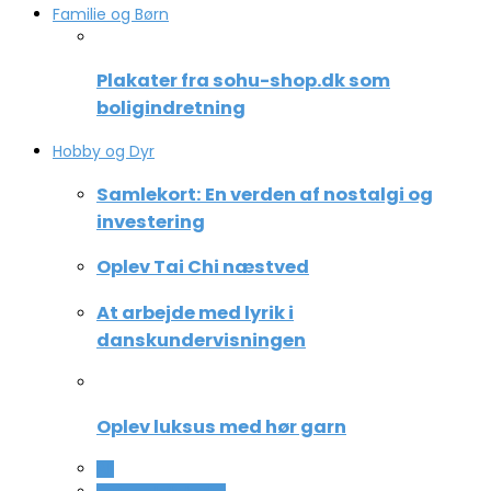
Familie og Børn
Plakater fra sohu-shop.dk som
boligindretning
Hobby og Dyr
Samlekort: En verden af nostalgi og
investering
Oplev Tai Chi næstved
At arbejde med lyrik i
danskundervisningen
Oplev luksus med hør garn
All