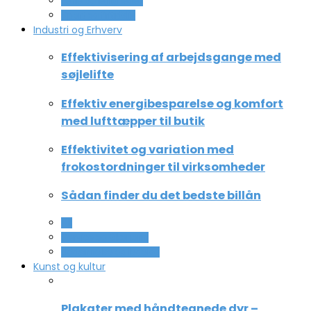
Ferie og lejligheder
Sport og fritidsliv
Industri og Erhverv
Effektivisering af arbejdsgange med
søjlelifte
Effektiv energibesparelse og komfort
med lufttæpper til butik
Effektivitet og variation med
frokostordninger til virksomheder
Sådan finder du det bedste billån
All
Service og Økonomi
Uddannelse og ledelse
Kunst og kultur
Plakater med håndtegnede dyr –