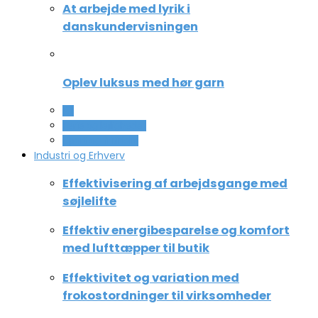
At arbejde med lyrik i
danskundervisningen
Oplev luksus med hør garn
All
Ferie og lejligheder
Sport og fritidsliv
Industri og Erhverv
Effektivisering af arbejdsgange med
søjlelifte
Effektiv energibesparelse og komfort
med lufttæpper til butik
Effektivitet og variation med
frokostordninger til virksomheder