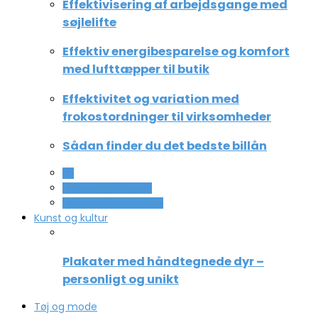
Effektivisering af arbejdsgange med
søjlelifte
Effektiv energibesparelse og komfort
med lufttæpper til butik
Effektivitet og variation med
frokostordninger til virksomheder
Sådan finder du det bedste billån
All
Service og Økonomi
Uddannelse og ledelse
Kunst og kultur
Plakater med håndtegnede dyr –
personligt og unikt
Tøj og mode