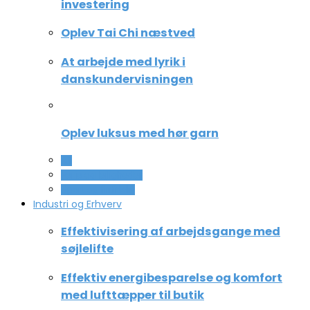
investering
Oplev Tai Chi næstved
At arbejde med lyrik i
danskundervisningen
Oplev luksus med hør garn
All
Ferie og lejligheder
Sport og fritidsliv
Industri og Erhverv
Effektivisering af arbejdsgange med
søjlelifte
Effektiv energibesparelse og komfort
med lufttæpper til butik