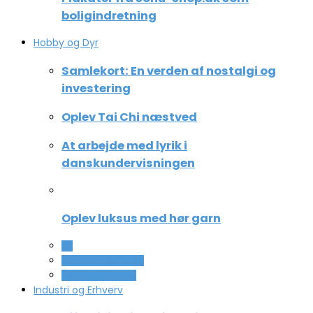
boligindretning
Hobby og Dyr
Samlekort: En verden af nostalgi og
investering
Oplev Tai Chi næstved
At arbejde med lyrik i
danskundervisningen
Oplev luksus med hør garn
All
Ferie og lejligheder
Sport og fritidsliv
Industri og Erhverv