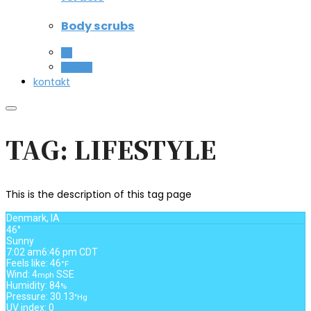
Body scrubs
All
Beauty
kontakt
TAG: LIFESTYLE
This is the description of this tag page
Denmark, IA
46°
Sunny
7:02 am
6:46 pm CDT
Feels like: 46
°F
Wind: 4
SSE
mph
Humidity: 84
%
Pressure: 30.13
"Hg
UV index: 0