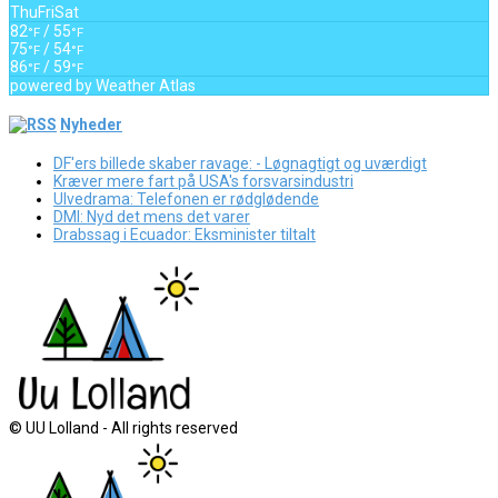
Thu
Fri
Sat
82
/ 55
°F
°F
75
/ 54
°F
°F
86
/ 59
°F
°F
powered by
Weather Atlas
Nyheder
DF'ers billede skaber ravage: - Løgnagtigt og uværdigt
Kræver mere fart på USA's forsvarsindustri
Ulvedrama: Telefonen er rødglødende
DMI: Nyd det mens det varer
Drabssag i Ecuador: Eksminister tiltalt
© UU Lolland - All rights reserved