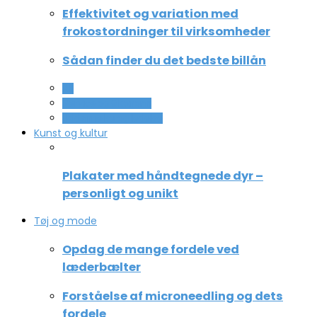
Effektivitet og variation med
frokostordninger til virksomheder
Sådan finder du det bedste billån
All
Service og Økonomi
Uddannelse og ledelse
Kunst og kultur
Plakater med håndtegnede dyr –
personligt og unikt
Tøj og mode
Opdag de mange fordele ved
læderbælter
Forståelse af microneedling og dets
fordele