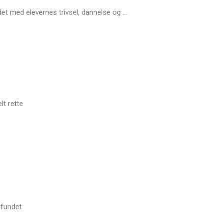
det med elevernes trivsel, dannelse og ...
lt rette
mfundet