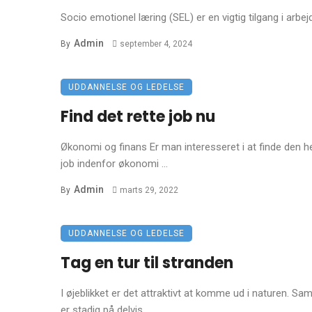
Socio emotionel læring (SEL) er en vigtig tilgang i arbej
Admin
By
september 4, 2024
UDDANNELSE OG LEDELSE
Find det rette job nu
Økonomi og finans Er man interesseret i at finde den he
job indenfor økonomi ...
Admin
By
marts 29, 2022
UDDANNELSE OG LEDELSE
Tag en tur til stranden
I øjeblikket er det attraktivt at komme ud i naturen. Sa
er stadig på delvis ...