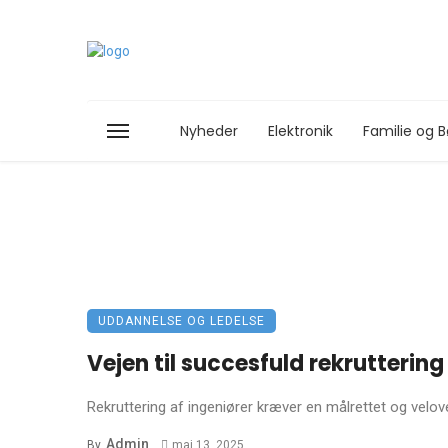
Nyheder
Elektronik
Familie og B
UDDANNELSE OG LEDELSE
Vejen til succesfuld rekruttering
Rekruttering af ingeniører kræver en målrettet og velov
Admin
By
maj 13, 2025