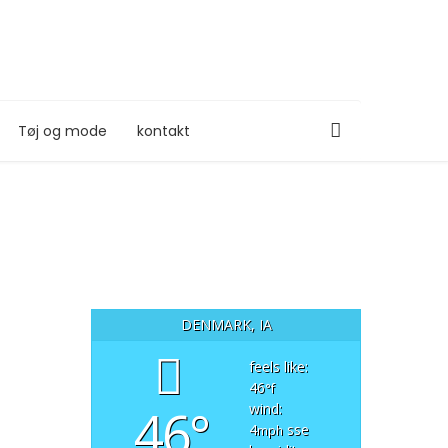
Tøj og mode
kontakt
DENMARK, IA
feels like:
46
°f
46°
wind:
4
sse
mph