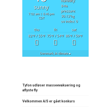
humidity:
84
sunny
%
pressure:
7:02 am
6:46 pm
30.13
"hg
CDT
uv index: 0
thu
fri
sat
82
/ 55
75
/ 54
86
/ 59
°F
°F
°F
°F
°F
°F
Denmark, IA
climate ▸
Tyfon udløser masseevakuering og
aflyste fly
Velkommen A/S er gået konkurs