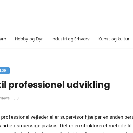
ørn
Hobby og Dyr
Industri og Erhverv
Kunst og kultur
LSE
til professionel udvikling
 views
0
n professionel vejleder eller supervisor hjælper en anden pe
s arbejdsmæssige praksis. Det er en struktureret metode til 