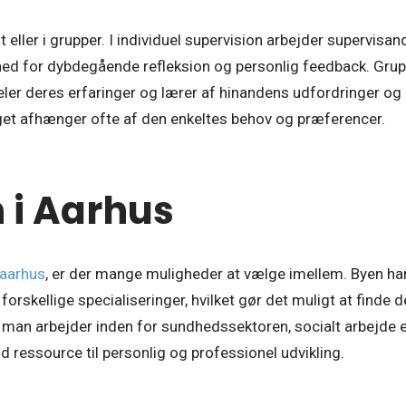
t eller i grupper. I individuel supervision arbejder supervisa
ghed for dybdegående refleksion og personlig feedback. Gru
deler deres erfaringer og lærer af hinandens udfordringer og
lget afhænger ofte af den enkeltes behov og præferencer.
 i Aarhus
 aarhus
, er der mange muligheder at vælge imellem. Byen har 
orskellige specialiseringer, hvilket gør det muligt at finde 
man arbejder inden for sundhedssektoren, socialt arbejde ell
 ressource til personlig og professionel udvikling.