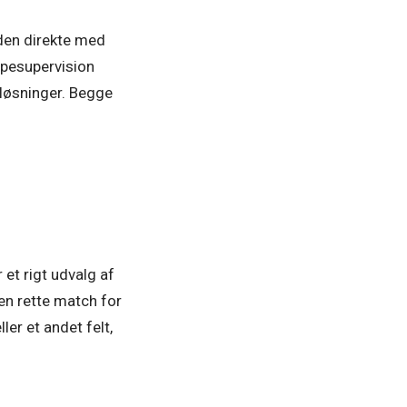
nden direkte med
ppesupervision
 løsninger. Begge
et rigt udvalg af
den rette match for
er et andet felt,