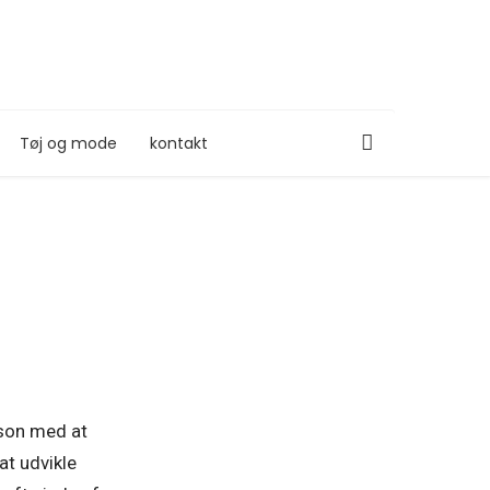
Tøj og mode
kontakt
rson med at
at udvikle