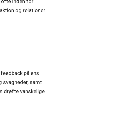
 ofte inden for
ktion og relationer
å feedback på ens
 og svagheder, samt
n drøfte vanskelige