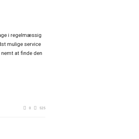
tage i regelmæssig
dst mulige service
t nemt at finde den
0
525