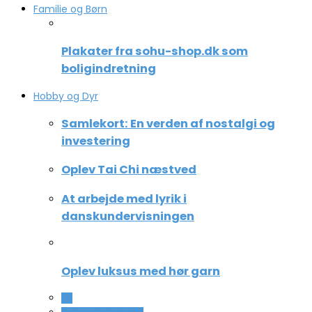
Familie og Børn
Plakater fra sohu-shop.dk som
boligindretning
Hobby og Dyr
Samlekort: En verden af nostalgi og
investering
Oplev Tai Chi næstved
At arbejde med lyrik i
danskundervisningen
Oplev luksus med hør garn
All