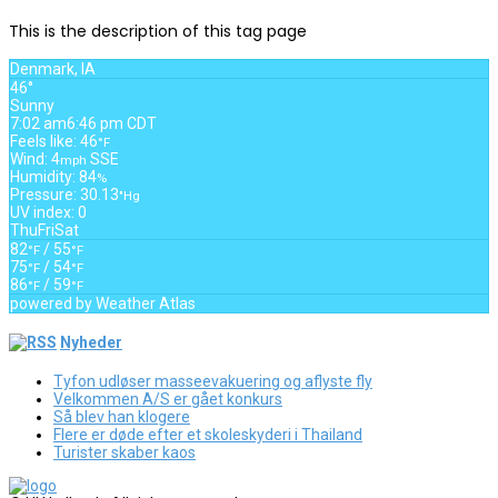
This is the description of this tag page
Denmark, IA
46°
Sunny
7:02 am
6:46 pm CDT
Feels like: 46
°F
Wind: 4
SSE
mph
Humidity: 84
%
Pressure: 30.13
"Hg
UV index: 0
Thu
Fri
Sat
82
/ 55
°F
°F
75
/ 54
°F
°F
86
/ 59
°F
°F
powered by
Weather Atlas
Nyheder
Tyfon udløser masseevakuering og aflyste fly
Velkommen A/S er gået konkurs
Så blev han klogere
Flere er døde efter et skoleskyderi i Thailand
Turister skaber kaos