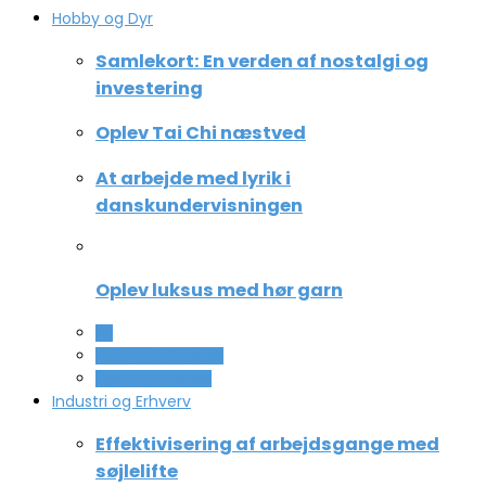
Hobby og Dyr
Samlekort: En verden af nostalgi og
investering
Oplev Tai Chi næstved
At arbejde med lyrik i
danskundervisningen
Oplev luksus med hør garn
All
Ferie og lejligheder
Sport og fritidsliv
Industri og Erhverv
Effektivisering af arbejdsgange med
søjlelifte