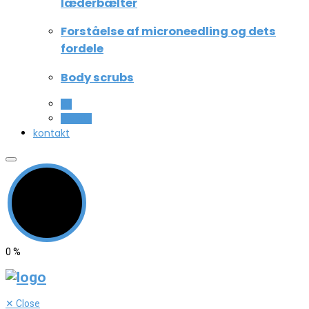
læderbælter
Forståelse af microneedling og dets
fordele
Body scrubs
All
Beauty
kontakt
0
%
✕
Close