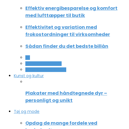
Effektiv energibesparelse og komfort
med lufttæpper til butik
Effektivitet og variation med
frokostordninger til virksomheder
Sådan finder du det bedste billån
All
Service og Økonomi
Uddannelse og ledelse
Kunst og kultur
Plakater med håndtegnede dyr –
personligt og unikt
Tøj og mode
Opdag de mange fordele ved