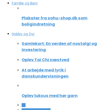
Familie og Børn
Plakater fra sohu-shop.dk som
boligindretning
Hobby og Dyr
Samlekort: En verden af nostalgi og
investering
Oplev Tai Chi næstved
At arbejde med lyrik i
danskundervisningen
Oplev luksus med hør garn
All