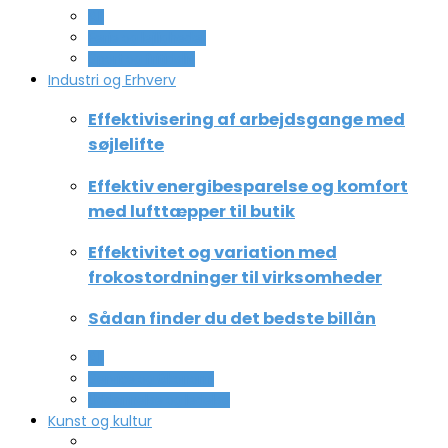
All
Ferie og lejligheder
Sport og fritidsliv
Industri og Erhverv
Effektivisering af arbejdsgange med
søjlelifte
Effektiv energibesparelse og komfort
med lufttæpper til butik
Effektivitet og variation med
frokostordninger til virksomheder
Sådan finder du det bedste billån
All
Service og Økonomi
Uddannelse og ledelse
Kunst og kultur