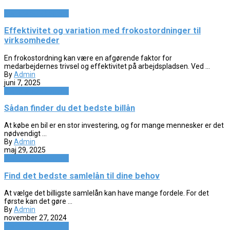
Service og Økonomi
Effektivitet og variation med frokostordninger til
virksomheder
En frokostordning kan være en afgørende faktor for
medarbejdernes trivsel og effektivitet på arbejdspladsen. Ved ...
By
Admin
juni 7, 2025
Service og Økonomi
Sådan finder du det bedste billån
At købe en bil er en stor investering, og for mange mennesker er det
nødvendigt ...
By
Admin
maj 29, 2025
Service og Økonomi
Find det bedste samlelån til dine behov
At vælge det billigste samlelån kan have mange fordele. For det
første kan det gøre ...
By
Admin
november 27, 2024
Service og Økonomi