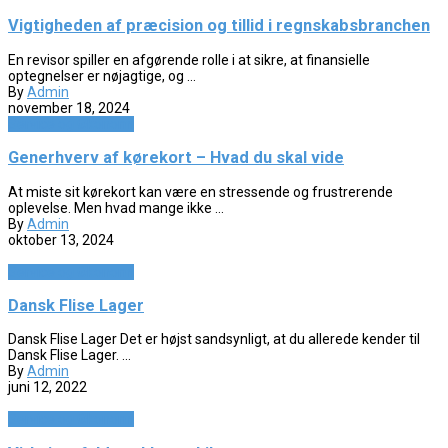
Vigtigheden af præcision og tillid i regnskabsbranchen
En revisor spiller en afgørende rolle i at sikre, at finansielle
optegnelser er nøjagtige, og ...
By
Admin
november 18, 2024
Service og Økonomi
Generhverv af kørekort – Hvad du skal vide
At miste sit kørekort kan være en stressende og frustrerende
oplevelse. Men hvad mange ikke ...
By
Admin
oktober 13, 2024
Service og Økonomi
Dansk Flise Lager
Dansk Flise Lager Det er højst sandsynligt, at du allerede kender til
Dansk Flise Lager. ...
By
Admin
juni 12, 2022
Service og Økonomi