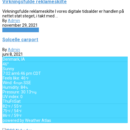
Virkningsfulde reklameskilte
Virkningsfulde reklameskilte I vores digitale tidsalder er handlen på
nettet støt steget, i takt med ...
By
Admin
november 29, 2021
Service og Økonomi
Solcelle carport
By
Admin
juni 8, 2021
Denmark, IA
46°
Sunny
7:02 am
6:46 pm CDT
Feels like: 46
°F
Wind: 4
SSE
mph
Humidity: 84
%
Pressure: 30.13
"Hg
UV index: 0
Thu
Fri
Sat
82
/ 55
°F
°F
75
/ 54
°F
°F
86
/ 59
°F
°F
powered by
Weather Atlas