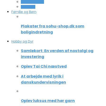
Computer og IT
Teknologi
Familie og Børn
Plakater fra sohu-shop.dk som
boligindretning
Hobby og Dyr
Samlekort: En verden af nostalgi og
investering
Oplev Tai Chi næstved
At arbejde med lyrik i
danskundervisningen
Oplev luksus med hør garn