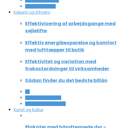
Ferie og lejligheder
Sport og fritidsliv
Industri og Erhverv
Effektivisering af arbejdsgange med
søjlelifte
Effektiv energibesparelse og komfort
med lufttæpper til butik
Effektivitet og variation med
frokostordninger til virksomheder
Sådan finder du det bedste billån
All
Service og Økonomi
Uddannelse og ledelse
Kunst og kultur
Plakater med håndtegnede dyr –