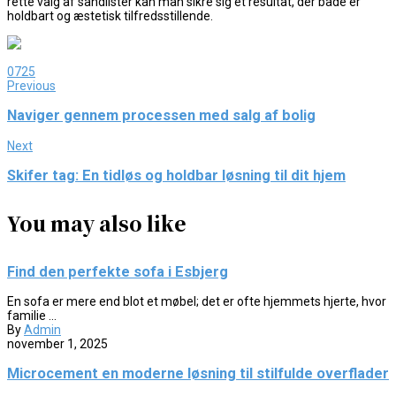
rette valg af sandlister kan man sikre sig et resultat, der både er
holdbart og æstetisk tilfredsstillende.
0
725
Previous
Naviger gennem processen med salg af bolig
Next
Skifer tag: En tidløs og holdbar løsning til dit hjem
You may also like
Find den perfekte sofa i Esbjerg
En sofa er mere end blot et møbel; det er ofte hjemmets hjerte, hvor
familie ...
By
Admin
november 1, 2025
Microcement en moderne løsning til stilfulde overflader