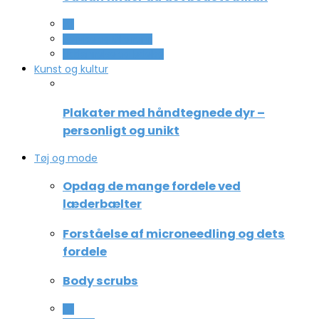
All
Service og Økonomi
Uddannelse og ledelse
Kunst og kultur
Plakater med håndtegnede dyr –
personligt og unikt
Tøj og mode
Opdag de mange fordele ved
læderbælter
Forståelse af microneedling og dets
fordele
Body scrubs
All