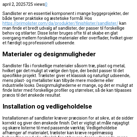
april 2, 2025
725 views
0
Sandlister er en essentiel komponent i mange byggeprojekter, der
både tjener praktiske og æstetiske formål. Hos
https://primolister.com/da/produkter/finishlister/sandlister/
kan
man finde et bredt udvalg af sandlister, der passer til forskellige
behov og stilarter. Disse lister bruges ofte til at skabe en glat
overgang mellem forskellige materialer eller overflader, hvilket giver
et færdigt og professionelt udseende.
Materialer og designmuligheder
Sandlister fås i forskellige materialer såsom træ, plast og metal,
hvilket gør det muligt at vælge den type, der bedst passer til det
specifikke projekt. Trælister giver et klassisk og naturligt udseende,
mens plast- og metallister kan tilbyde mere moderne eller
industrielle looks. Designmulighederne er mange, og det er muligt at
finde lister med forskellige profiler og størrelser, så de kan tilpasses
præcis til det ønskede resultat.
Installation og vedligeholdelse
Installationen af sandlister kræver præcision for at sikre, at de sidder
korrekt og giver den ønskede finish. Det er vigtigt at måle nøjagtigt
og skære listerne til med passende værktøj. Vedligeholdelse
afhænger af materialet; trælister kan kræve regelmæssig