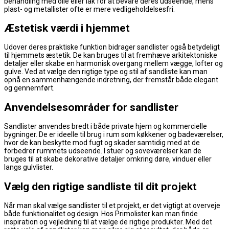
behandling med olie eller lak for at bevare deres udseende, mens
plast- og metallister ofte er mere vedligeholdelsesfri.
Æstetisk værdi i hjemmet
Udover deres praktiske funktion bidrager sandlister også betydeligt
til hjemmets æstetik. De kan bruges til at fremhæve arkitektoniske
detaljer eller skabe en harmonisk overgang mellem vægge, lofter og
gulve. Ved at vælge den rigtige type og stil af sandliste kan man
opnå en sammenhængende indretning, der fremstår både elegant
og gennemført.
Anvendelsesområder for sandlister
Sandlister anvendes bredt i både private hjem og kommercielle
bygninger. De er ideelle til brug i rum som køkkener og badeværelser,
hvor de kan beskytte mod fugt og skader samtidig med at de
forbedrer rummets udseende. I stuer og soveværelser kan de
bruges til at skabe dekorative detaljer omkring døre, vinduer eller
langs gulvlister.
Vælg den rigtige sandliste til dit projekt
Når man skal vælge sandlister til et projekt, er det vigtigt at overveje
både funktionalitet og design. Hos Primolister kan man finde
inspiration og vejledning til at vælge de rigtige produkter. Med det