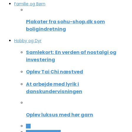
Familie og Børn
Plakater fra sohu-shop.dk som
boligindretning
Hobby og Dyr
Samlekort: En verden af nostalgi og
investering
Oplev Tai Chi næstved
At arbejde med lyrik i
danskundervisningen
Oplev luksus med hør garn
All