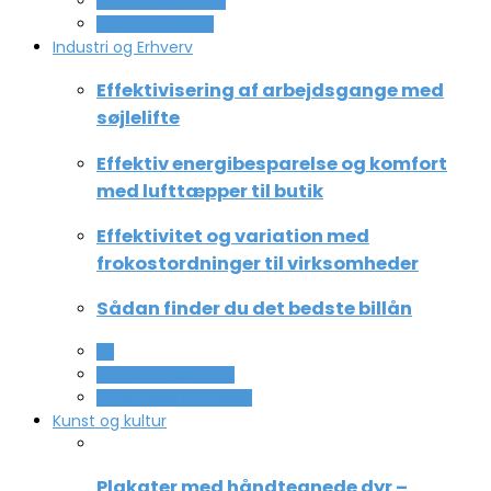
Ferie og lejligheder
Sport og fritidsliv
Industri og Erhverv
Effektivisering af arbejdsgange med
søjlelifte
Effektiv energibesparelse og komfort
med lufttæpper til butik
Effektivitet og variation med
frokostordninger til virksomheder
Sådan finder du det bedste billån
All
Service og Økonomi
Uddannelse og ledelse
Kunst og kultur
Plakater med håndtegnede dyr –