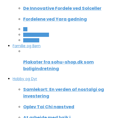
De Innovative Fordele ved Solceller
Fordelene ved Yara gødning
All
Computer og IT
Teknologi
Familie og Børn
Plakater fra sohu-shop.dk som
boligindretning
Hobby og Dyr
Samlekort: En verden af nostalgi og
investering
Oplev Tai Chi næstved
At arbejde med lyrik i