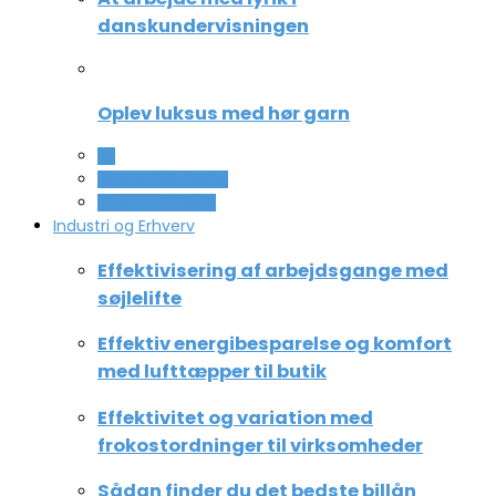
danskundervisningen
Oplev luksus med hør garn
All
Ferie og lejligheder
Sport og fritidsliv
Industri og Erhverv
Effektivisering af arbejdsgange med
søjlelifte
Effektiv energibesparelse og komfort
med lufttæpper til butik
Effektivitet og variation med
frokostordninger til virksomheder
Sådan finder du det bedste billån