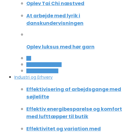
Oplev Tai Chi næstved
At arbejde med lyrik i
danskundervisningen
Oplev luksus med hør garn
All
Ferie og lejligheder
Sport og fritidsliv
Industri og Erhverv
Effektivisering af arbejdsgange med
søjlelifte
Effektiv energibesparelse og komfort
med lufttæpper til butik
Effektivitet og variation med