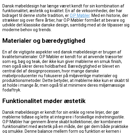
Dansk møbeldesign har længe været kendt for sin kombination af
funktionalitet, æstetik og kvalitet. En af de virksomheder, der har
bidraget til denne stolte tradition, er
O.P Møbler
. Med en historie, der
strækker sig over flere årtier, har O.P Møbler formået at bevare og
udvikle det klassiske danske design, samtidig med at de tilpasser sig
moderne behov og trends.
Materialer og bæredygtighed
En af de vigtigste aspekter ved dansk møbeldesign er brugen af
kvalitetsmaterialer. O.P Møbler er kendt for at anvende træsorter
som eg, bøg og teak, der ikke kun giver møblerne en smuk finish,
men også sikrer deres holdbarhed. Bæredygtighed er blevet en
central del af designprocessen, hvor mange danske
møbelproducenter nu fokuserer på miljøvenlige materialer og
produktionsmetoder. Dette betyder, at møblerne ikke kun er skabt til
at holde i mange år, men også til at minimere deres miljømæssige
fodaftryk.
Funktionalitet møder æstetik
Dansk møbeldesign er kendt for sin enkle og rene linjer, der gør
møblerne tidløse og lette at integrere i forskellige indretningsstile.
O.P Møbler har gennem årene skabt kollektioner, der kombinerer
funktionalitet med æstetik på en måde, der gør dem både praktiske
og smukke. Denne balance mellem form og funktion er kernen i