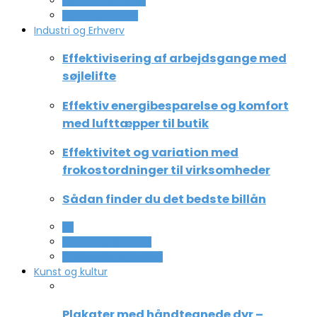
Ferie og lejligheder
Sport og fritidsliv
Industri og Erhverv
Effektivisering af arbejdsgange med
søjlelifte
Effektiv energibesparelse og komfort
med lufttæpper til butik
Effektivitet og variation med
frokostordninger til virksomheder
Sådan finder du det bedste billån
All
Service og Økonomi
Uddannelse og ledelse
Kunst og kultur
Plakater med håndtegnede dyr –