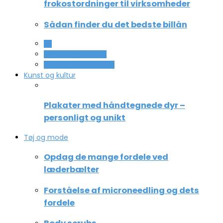
frokostordninger til virksomheder
Sådan finder du det bedste billån
All
Service og Økonomi
Uddannelse og ledelse
Kunst og kultur
Plakater med håndtegnede dyr –
personligt og unikt
Tøj og mode
Opdag de mange fordele ved
læderbælter
Forståelse af microneedling og dets
fordele