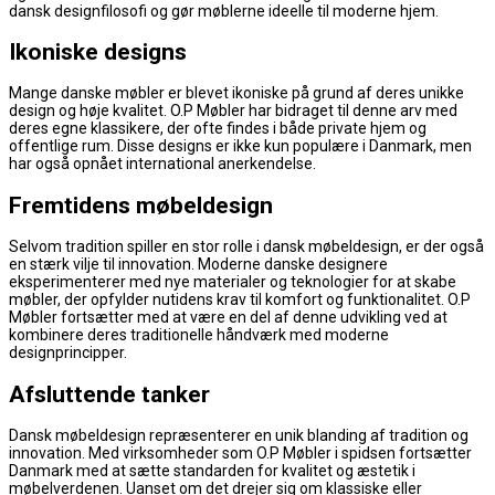
dansk designfilosofi og gør møblerne ideelle til moderne hjem.
Ikoniske designs
Mange danske møbler er blevet ikoniske på grund af deres unikke
design og høje kvalitet. O.P Møbler har bidraget til denne arv med
deres egne klassikere, der ofte findes i både private hjem og
offentlige rum. Disse designs er ikke kun populære i Danmark, men
har også opnået international anerkendelse.
Fremtidens møbeldesign
Selvom tradition spiller en stor rolle i dansk møbeldesign, er der også
en stærk vilje til innovation. Moderne danske designere
eksperimenterer med nye materialer og teknologier for at skabe
møbler, der opfylder nutidens krav til komfort og funktionalitet. O.P
Møbler fortsætter med at være en del af denne udvikling ved at
kombinere deres traditionelle håndværk med moderne
designprincipper.
Afsluttende tanker
Dansk møbeldesign repræsenterer en unik blanding af tradition og
innovation. Med virksomheder som O.P Møbler i spidsen fortsætter
Danmark med at sætte standarden for kvalitet og æstetik i
møbelverdenen. Uanset om det drejer sig om klassiske eller