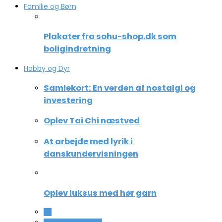
Familie og Børn
Plakater fra sohu-shop.dk som
boligindretning
Hobby og Dyr
Samlekort: En verden af nostalgi og
investering
Oplev Tai Chi næstved
At arbejde med lyrik i
danskundervisningen
Oplev luksus med hør garn
All