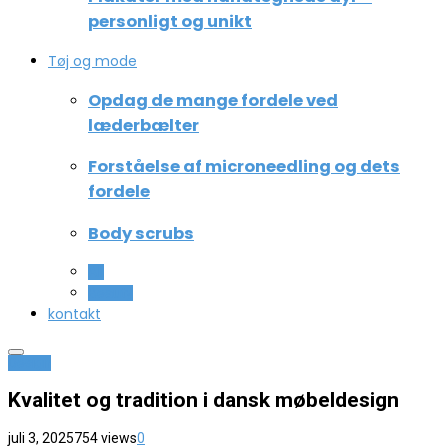
personligt og unikt
Tøj og mode
Opdag de mange fordele ved
læderbælter
Forståelse af microneedling og dets
fordele
Body scrubs
All
Beauty
kontakt
Design
Kvalitet og tradition i dansk møbeldesign
juli 3, 2025
754 views
0