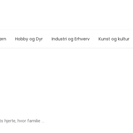
ørn
Hobby og Dyr
Industri og Erhverv
Kunst og kultur
hjerte, hvor familie ...