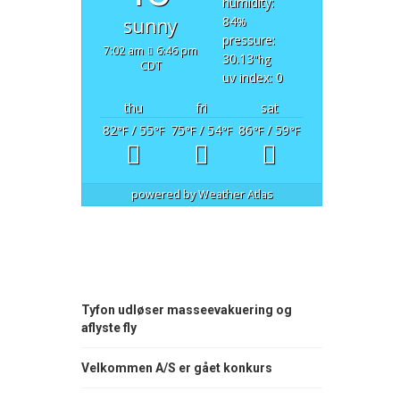
humidity:
84
sunny
%
pressure:
7:02 am
6:46 pm
30.13
"hg
CDT
uv index: 0
thu
fri
sat
82
/ 55
75
/ 54
86
/ 59
°F
°F
°F
°F
°F
°F
powered by
Weather Atlas
Tyfon udløser masseevakuering og
aflyste fly
Velkommen A/S er gået konkurs