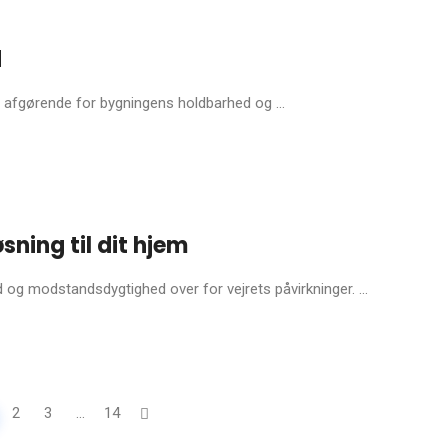
d
å afgørende for bygningens holdbarhed og ...
øsning til dit hjem
d og modstandsdygtighed over for vejrets påvirkninger. ...
2
3
...
14