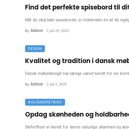
Find det perfekte spisebord til d
Når du skal køb spiseborde, er materialet en af de vigtig
Admin
By
juli 29, 2025
DESIGN
Kvalitet og tradition i dansk mø
Dansk møbeldesign har længe været kendt for sin kombinat
Admin
By
juli 3, 2025
BOLIGINDRETNING
Opdag skønheden og holdbarheden 
Skiferfliser er kendt for deres naturlige skønhed og alsid