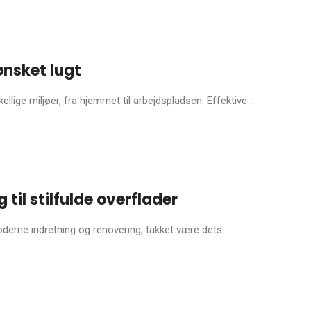
uønsket lugt
lige miljøer, fra hjemmet til arbejdspladsen. Effektive ...
il stilfulde overflader
erne indretning og renovering, takket være dets ...