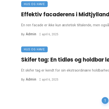
HUS OG HAVE
Effektiv facaderens i Midtjyllan
En ren facade er ikke kun æstetisk tiltalende, men ogs
Admin
By
april 6, 2025
HUS OG HAVE
Skifer tag: En tidløs og holdbar l
Et skifer tag er kendt for sin ekstraordinære holdbarhe
Admin
By
april 6, 2025
Posts
1
navigation