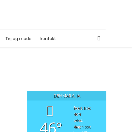
Tøj og mode
kontakt
DENMARK, IA
feels like:
46
°f
46°
wind:
4
sse
mph