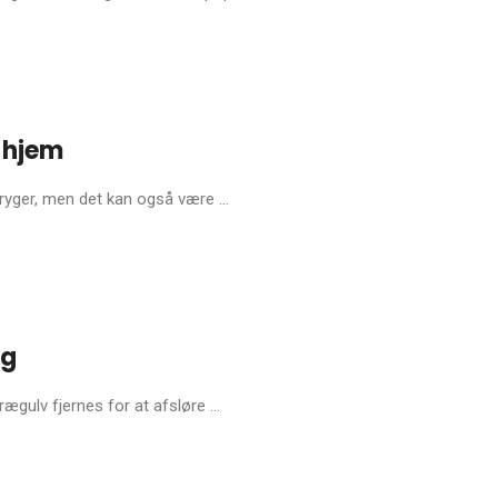
t hjem
yger, men det kan også være ...
ng
ægulv fjernes for at afsløre ...