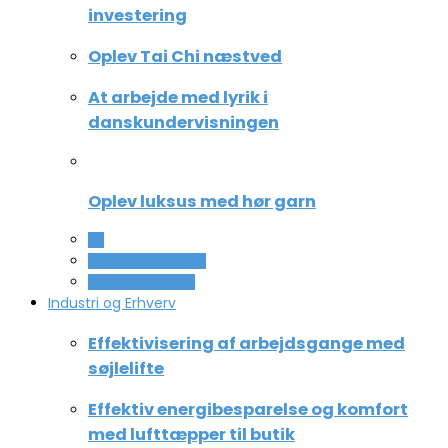
investering
Oplev Tai Chi næstved
At arbejde med lyrik i
danskundervisningen
Oplev luksus med hør garn
All
Ferie og lejligheder
Sport og fritidsliv
Industri og Erhverv
Effektivisering af arbejdsgange med
søjlelifte
Effektiv energibesparelse og komfort
med lufttæpper til butik