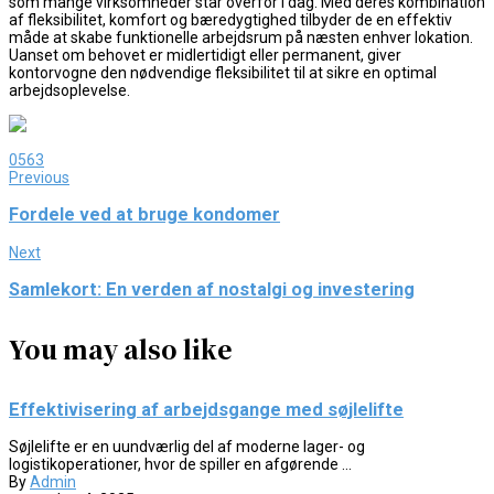
som mange virksomheder står overfor i dag. Med deres kombination
af fleksibilitet, komfort og bæredygtighed tilbyder de en effektiv
måde at skabe funktionelle arbejdsrum på næsten enhver lokation.
Uanset om behovet er midlertidigt eller permanent, giver
kontorvogne den nødvendige fleksibilitet til at sikre en optimal
arbejdsoplevelse.
0
563
Previous
Fordele ved at bruge kondomer
Next
Samlekort: En verden af nostalgi og investering
You may also like
Effektivisering af arbejdsgange med søjlelifte
Søjlelifte er en uundværlig del af moderne lager- og
logistikoperationer, hvor de spiller en afgørende ...
By
Admin