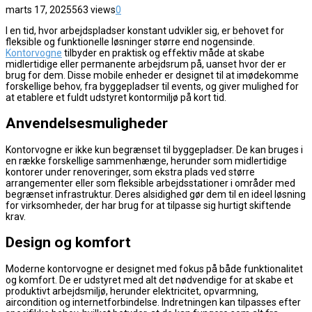
marts 17, 2025
563 views
0
I en tid, hvor arbejdspladser konstant udvikler sig, er behovet for
fleksible og funktionelle løsninger større end nogensinde.
Kontorvogne
tilbyder en praktisk og effektiv måde at skabe
midlertidige eller permanente arbejdsrum på, uanset hvor der er
brug for dem. Disse mobile enheder er designet til at imødekomme
forskellige behov, fra byggepladser til events, og giver mulighed for
at etablere et fuldt udstyret kontormiljø på kort tid.
Anvendelsesmuligheder
Kontorvogne er ikke kun begrænset til byggepladser. De kan bruges i
en række forskellige sammenhænge, herunder som midlertidige
kontorer under renoveringer, som ekstra plads ved større
arrangementer eller som fleksible arbejdsstationer i områder med
begrænset infrastruktur. Deres alsidighed gør dem til en ideel løsning
for virksomheder, der har brug for at tilpasse sig hurtigt skiftende
krav.
Design og komfort
Moderne kontorvogne er designet med fokus på både funktionalitet
og komfort. De er udstyret med alt det nødvendige for at skabe et
produktivt arbejdsmiljø, herunder elektricitet, opvarmning,
aircondition og internetforbindelse. Indretningen kan tilpasses efter