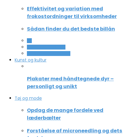
Effektivitet og variation med
frokostordninger til virksomheder
Sådan finder du det bedste billån
All
Service og Økonomi
Uddannelse og ledelse
Kunst og kultur
Plakater med håndtegnede dyr –
personligt og unikt
Tøj og mode
Opdag de mange fordele ved
læderbælter
Forståelse af microneedling og dets