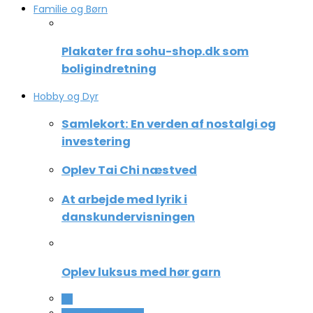
Familie og Børn
Plakater fra sohu-shop.dk som
boligindretning
Hobby og Dyr
Samlekort: En verden af nostalgi og
investering
Oplev Tai Chi næstved
At arbejde med lyrik i
danskundervisningen
Oplev luksus med hør garn
All