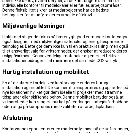
specifikke behov, hvilket betyder, at de kan fungere som alt fra
individuelle kontorer til mødelokaler eller fælles arbejdsområder.
Denne fleksibilitet sikrer, at medarbejderne har de bedste
betingelser for at udføre deres arbejde effektivt.
Miljøvenlige løsninger
I takt med stigende fokus på bæredygtighed er mange kontorvogne
også designet med miljøvenlige materialer og energibesparende
teknologier. Dette gør dem ikke kun til en praktisk løsning, men også
til et ansvarligt valg for virksomheder, der ønsker at reducere deres
miljøpåvirkning. Genanvendelige materialer og energieffektive
installationer bidrager til at minimere det samlede CO2-aftryk.
Hurtig installation og mobilitet
En af de største fordele ved kontorvogne er deres hurtige
installation og mobilitet. De kan nemt transporteres og opsættes på
nye lokationer, hvilket gør dem ideelle til projekter med stramme
tidsplaner eller skiftende behov. Denne mobilitet betyder også, at
virksomheder kan reagere hurtigt på ændringer i arbejdsforholdene
uden at gå på kompromis med kvaliteten af arbejdspladsen.
Afslutning
Kontorvogne repræsenterer en moderne løsning på de udfordringer,