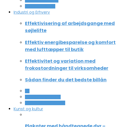
Ferie og lejligheder
Sport og fritidsliv
Industri og Erhverv
Effektivisering af arbejdsgange med
søjlelifte
Effektiv energibesparelse og komfort
med lufttæpper til butik
Effektivitet og variation med
frokostordninger til virksomheder
Sådan finder du det bedste billån
All
Service og Økonomi
Uddannelse og ledelse
Kunst og kultur
Plakater med håndtegnede dyr –