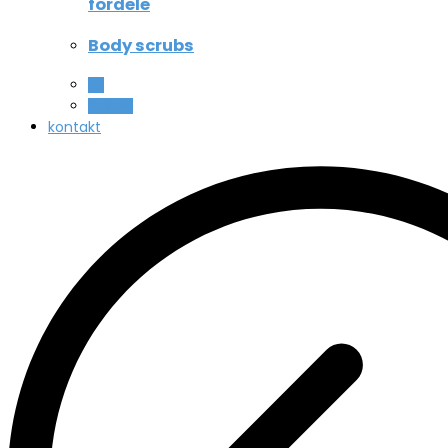
fordele
Body scrubs
All
Beauty
kontakt