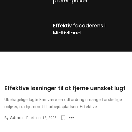
proteinpulver
Effektiv facaderens i
Midtjylland
Skifer tag: En tidløs og
holdbar løsning til dit hjem
Effektive løsninger til at fjerne uønsket lugt
Funktionelle og æstetiske
detaljer til dit hjem
Ubehagelige lugte kan være en udfordring i mange forskellige
miljøer, fra hjemmet til arbejdspladsen. Effektive ...
Admin
By
oktober 18, 2025
Naviger gennem
processen med salg af