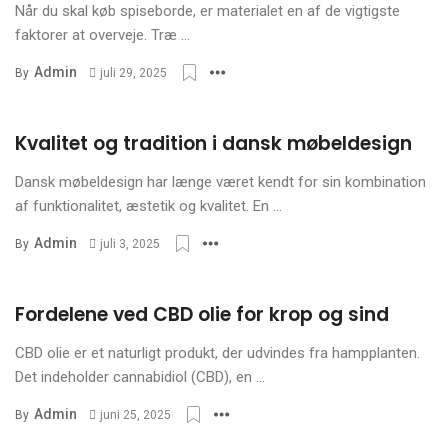
Når du skal køb spiseborde, er materialet en af de vigtigste
faktorer at overveje. Træ ...
Opdag de mange fordele
Admin
By
juli 29, 2025
ved læderbælter
Kvalitet og tradition i dansk møbeldesign
Oplev Tai Chi næstved
Dansk møbeldesign har længe været kendt for sin kombination
af funktionalitet, æstetik og kvalitet. En ...
Admin
By
juli 3, 2025
En guide til professionel
Fordelene ved CBD olie for krop og sind
udvikling
CBD olie er et naturligt produkt, der udvindes fra hampplanten.
Det indeholder cannabidiol (CBD), en ...
Admin
By
juni 25, 2025