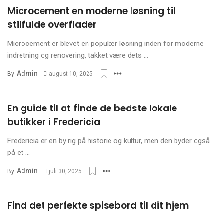
bolig
Microcement en moderne løsning til
stilfulde overflader
Vælg det rigtige sofabord
Microcement er blevet en populær løsning inden for moderne
til din stue
indretning og renovering, takket være dets ...
Admin
By
august 10, 2025
Samlekort: En verden af
nostalgi og investering
En guide til at finde de bedste lokale
butikker i Fredericia
Fredericia er en by rig på historie og kultur, men den byder også
Fleksible løsninger til
på et ...
moderne arbejdspladser
Admin
By
juli 30, 2025
Fordele ved at bruge
Find det perfekte spisebord til dit hjem
kondomer