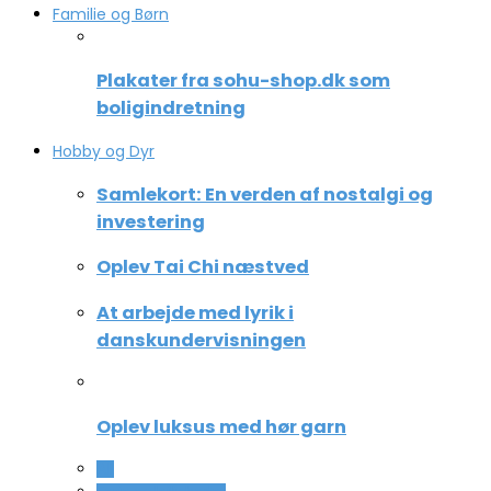
Familie og Børn
Plakater fra sohu-shop.dk som
boligindretning
Hobby og Dyr
Samlekort: En verden af nostalgi og
investering
Oplev Tai Chi næstved
At arbejde med lyrik i
danskundervisningen
Oplev luksus med hør garn
All