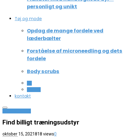
personligt og unikt
Tøj og mode
Opdag de mange fordele ved
læderbælter
Forståelse af microneedling og dets
fordele
Body scrubs
All
Beauty
kontakt
Uncategorized
Find billigt træningsudstyr
oktober 15, 2021
818 views
0