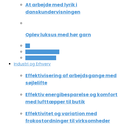
At arbejde med lyrik i
danskundervisningen
Oplev luksus med hør garn
All
Ferie og lejligheder
Sport og fritidsliv
Industri og Erhverv
Effektivisering af arbejdsgange med
søjlelifte
Effektiv energibesparelse og komfort
med lufttæpper til butik
Effektivitet og variation med
frokostordninger til virksomheder