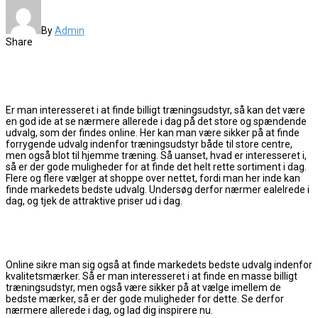
By
Admin
Share
Er man interesseret i at finde billigt træningsudstyr, så kan det være
en god ide at se nærmere allerede i dag på det store og spændende
udvalg, som der findes online. Her kan man være sikker på at finde
forrygende udvalg indenfor træningsudstyr både til store centre,
men også blot til hjemme træning. Så uanset, hvad er interesseret i,
så er der gode muligheder for at finde det helt rette sortiment i dag.
Flere og flere vælger at shoppe over nettet, fordi man her inde kan
finde markedets bedste udvalg. Undersøg derfor nærmer ealelrede i
dag, og tjek de attraktive priser ud i dag.
Online sikre man sig også at finde markedets bedste udvalg indenfor
kvalitetsmærker. Så er man interesseret i at finde en masse billigt
træningsudstyr, men også være sikker på at vælge imellem de
bedste mærker, så er der gode muligheder for dette. Se derfor
nærmere allerede i dag, og lad dig inspirere nu.