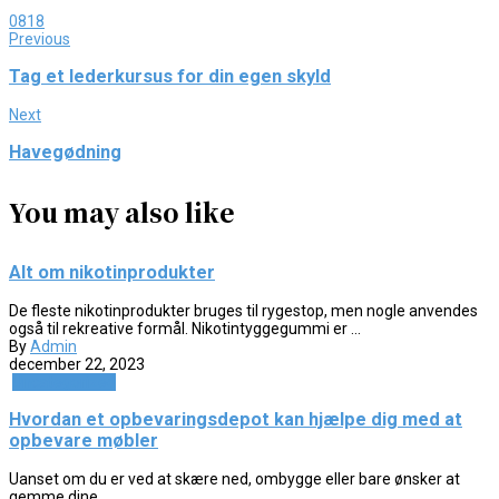
0
818
Previous
Tag et lederkursus for din egen skyld
Next
Havegødning
You may also like
Alt om nikotinprodukter
De fleste nikotinprodukter bruges til rygestop, men nogle anvendes
også til rekreative formål. Nikotintyggegummi er ...
By
Admin
december 22, 2023
Uncategorized
Hvordan et opbevaringsdepot kan hjælpe dig med at
opbevare møbler
Uanset om du er ved at skære ned, ombygge eller bare ønsker at
gemme dine ...