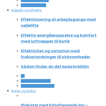
Ferie og lejligheder
Sport og fritidsliv
Industri og Erhverv
Effektivisering af arbejdsgange med
søjlelifte
Effektiv energibesparelse og komfort
med lufttæpper til butik
Effektivitet og variation med
frokostordninger til virksomheder
Sådan finder du det bedste billån
All
Service og Økonomi
Uddannelse og ledelse
Kunst og kultur
Plakater med håndtegnede dyr –