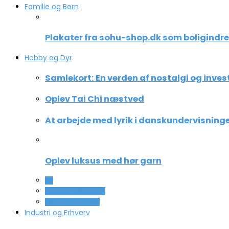
Familie og Børn
Plakater fra sohu-shop.dk som boligindr
Hobby og Dyr
Samlekort: En verden af nostalgi og inves
Oplev Tai Chi næstved
At arbejde med lyrik i danskundervisning
Oplev luksus med hør garn
All
Ferie og lejligheder
Sport og fritidsliv
Industri og Erhverv