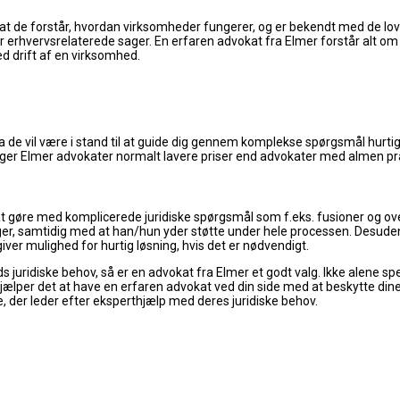
 at de forstår, hvordan virksomheder fungerer, og er bekendt med de love
 erhvervsrelaterede sager. En erfaren advokat fra Elmer forstår alt 
d drift af en virksomhed.
de vil være i stand til at guide dig gennem komplekse spørgsmål hurtigt og
 tager Elmer advokater normalt lavere priser end advokater med almen pr
 at gøre med komplicerede juridiske spørgsmål som f.eks. fusioner og ov
tssager, samtidig med at han/hun yder støtte under hele processen. Des
iver mulighed for hurtig løsning, hvis det er nødvendigt.
juridiske behov, så er en advokat fra Elmer et godt valg. Ikke alene speci
jælper det at have en erfaren advokat ved din side med at beskytte dine
e, der leder efter eksperthjælp med deres juridiske behov.