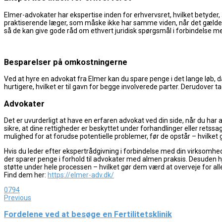
Elmer-advokater har ekspertise inden for erhvervsret, hvilket betyder,
praktiserende læger, som måske ikke har samme viden, når det gælder
så de kan give gode råd om ethvert juridisk spørgsmål i forbindelse me
Besparelser på omkostningerne
Ved at hyre en advokat fra Elmer kan du spare penge i det lange løb, da 
hurtigere, hvilket er til gavn for begge involverede parter. Derudover
Advokater
Det er uvurderligt at have en erfaren advokat ved din side, når du har
sikre, at dine rettigheder er beskyttet under forhandlinger eller re
mulighed for at forudse potentielle problemer, før de opstår – hvilket g
Hvis du leder efter ekspertrådgivning i forbindelse med din virksomheds 
der sparer penge i forhold til advokater med almen praksis. Desuden h
støtte under hele processen – hvilket gør dem værd at overveje for all
Find dem her:
https://elmer-adv.dk/
0
794
Previous
Fordelene ved at besøge en Fertilitetsklinik