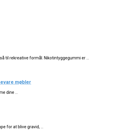
å til rekreative formål. Nikotintyggegummi er ...
bevare møbler
e dine ...
for at blive gravid, ...