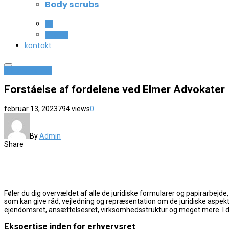
Body scrubs
All
Beauty
kontakt
Uncategorized
Forståelse af fordelene ved Elmer Advokater
februar 13, 2023
794 views
0
By
Admin
Share
Føler du dig overvældet af alle de juridiske formularer og papirarbejd
som kan give råd, vejledning og repræsentation om de juridiske aspekte
ejendomsret, ansættelsesret, virksomhedsstruktur og meget mere. I dett
Ekspertise inden for erhvervsret