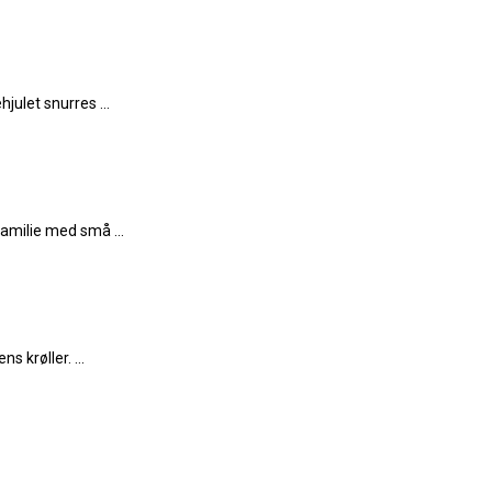
julet snurres ...
amilie med små ...
 krøller. ...