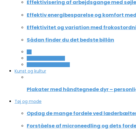
Effektivisering af arbejdsgange med søjle
Effektiv energibesparelse og komfort med 
Effektivitet og variation med frokostordn
Sådan finder du det bedste billån
All
Service og Økonomi
Uddannelse og ledelse
Kunst og kultur
Plakater med håndtegnede dyr – personli
Tøj og mode
Opdag de mange fordele ved læderbælte
Forståelse af microneedling og dets forde