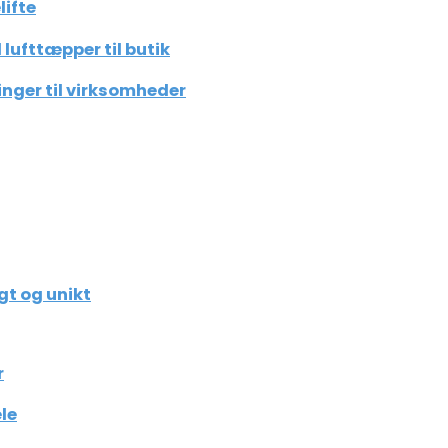
lifte
lufttæpper til butik
inger til virksomheder
gt og unikt
r
le