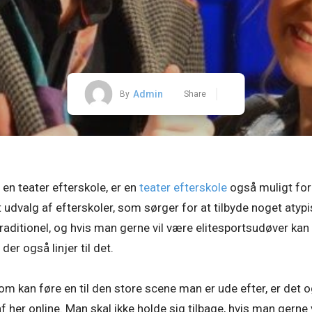
Admin
By
Share
il en teater efterskole, er en
teater efterskole
også muligt for 
 udvalg af efterskoler, som sørger for at tilbyde noget atypisk
raditionel, og hvis man gerne vil være elitesportsudøver kan 
r også linjer til det.
 som kan føre en til den store scene man er ude efter, er de
 her online. Man skal ikke holde sig tilbage, hvis man gerne vi