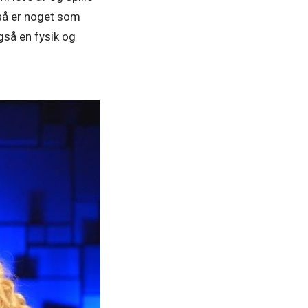
gså er noget som
gså en fysik og