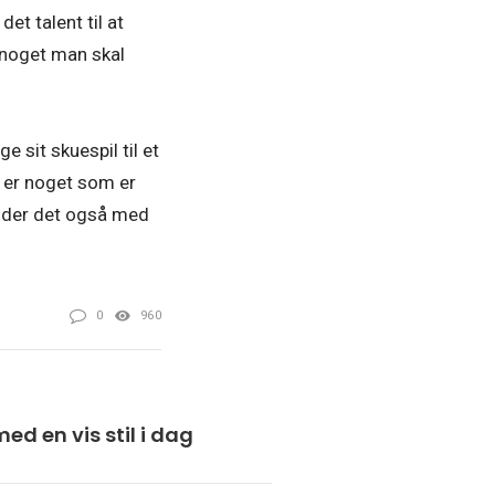
t talent til at
 noget man skal
 sit skuespil til et
t er noget som er
 ender det også med
0
960
ed en vis stil i dag