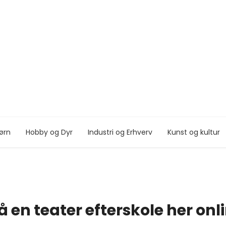
ørn
Hobby og Dyr
Industri og Erhverv
Kunst og kultur
å en teater efterskole her onl