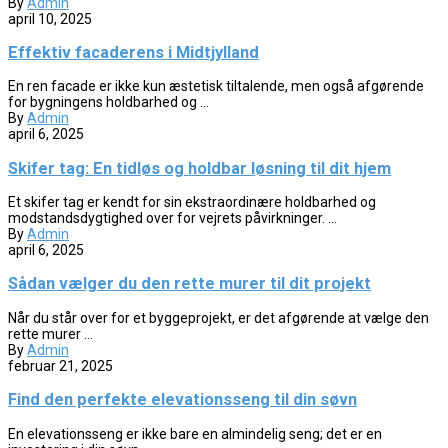
By
Admin
april 10, 2025
Effektiv facaderens i Midtjylland
En ren facade er ikke kun æstetisk tiltalende, men også afgørende
for bygningens holdbarhed og ...
By
Admin
april 6, 2025
Skifer tag: En tidløs og holdbar løsning til dit hjem
Et skifer tag er kendt for sin ekstraordinære holdbarhed og
modstandsdygtighed over for vejrets påvirkninger. ...
By
Admin
april 6, 2025
Sådan vælger du den rette murer til dit projekt
Når du står over for et byggeprojekt, er det afgørende at vælge den
rette murer ...
By
Admin
februar 21, 2025
Find den perfekte elevationsseng til din søvn
En elevationsseng er ikke bare en almindelig seng; det er en