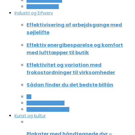
Ferie og lejligheder
Sport og fritidsliv
Industri og Erhverv
Effektivisering af arbejdsgange med
søjlelifte
Effektiv energibesparelse og komfort
med lufttæpper til butik
Effektivitet og variation med
frokostordninger til virksomheder
Sådan finder du det bedste billån
All
Service og Økonomi
Uddannelse og ledelse
Kunst og kultur
Plakater med håndtegnede dyr –