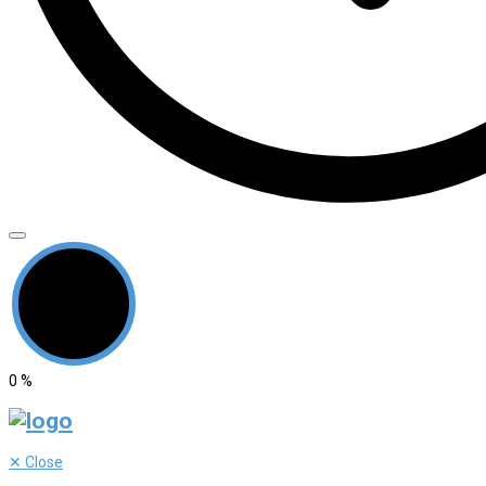
0
%
✕
Close