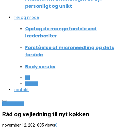
personligt og unikt
Tøj og mode
Opdag de mange fordele ved
læderbælter
Forståelse af microneedling og dets
fordele
Body scrubs
All
Beauty
kontakt
Hus og have
Råd og vejledning til nyt køkken
november 12, 2021
805 views
0