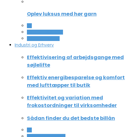
Oplev luksus med hør garn
All
Ferie og lejligheder
Sport og fritidsliv
Industri og Erhverv
Effektivisering af arbejdsgange med
søjlelifte
Effektiv energibesparelse og komfort
med lufttæpper til butik
Effektivitet og variation med
frokostordninger til virksomheder
Sådan finder du det bedste billån
All
Service og Økonomi