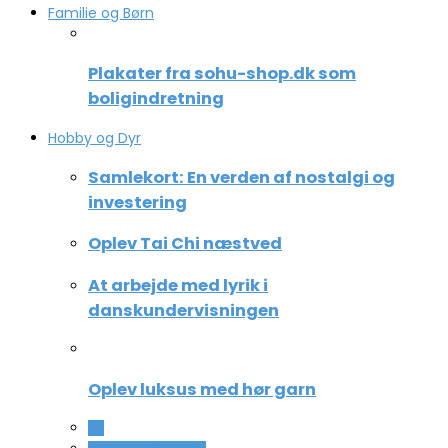
Familie og Børn
Plakater fra sohu-shop.dk som
boligindretning
Hobby og Dyr
Samlekort: En verden af nostalgi og
investering
Oplev Tai Chi næstved
At arbejde med lyrik i
danskundervisningen
Oplev luksus med hør garn
All