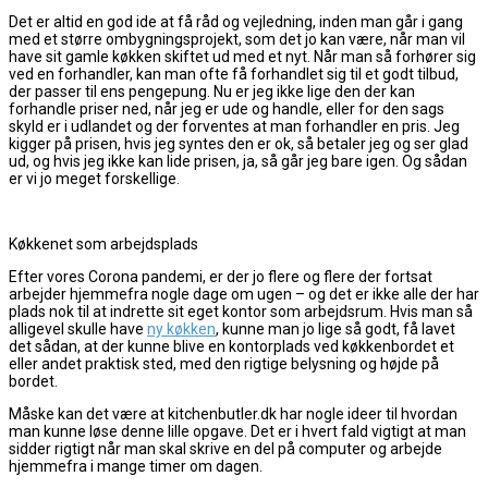
Det er altid en god ide at få råd og vejledning, inden man går i gang
med et større ombygningsprojekt, som det jo kan være, når man vil
have sit gamle køkken skiftet ud med et nyt. Når man så forhører sig
ved en forhandler, kan man ofte få forhandlet sig til et godt tilbud,
der passer til ens pengepung. Nu er jeg ikke lige den der kan
forhandle priser ned, når jeg er ude og handle, eller for den sags
skyld er i udlandet og der forventes at man forhandler en pris. Jeg
kigger på prisen, hvis jeg syntes den er ok, så betaler jeg og ser glad
ud, og hvis jeg ikke kan lide prisen, ja, så går jeg bare igen. Og sådan
er vi jo meget forskellige.
Køkkenet som arbejdsplads
Efter vores Corona pandemi, er der jo flere og flere der fortsat
arbejder hjemmefra nogle dage om ugen – og det er ikke alle der har
plads nok til at indrette sit eget kontor som arbejdsrum. Hvis man så
alligevel skulle have
ny køkken
, kunne man jo lige så godt, få lavet
det sådan, at der kunne blive en kontorplads ved køkkenbordet et
eller andet praktisk sted, med den rigtige belysning og højde på
bordet.
Måske kan det være at kitchenbutler.dk har nogle ideer til hvordan
man kunne løse denne lille opgave. Det er i hvert fald vigtigt at man
sidder rigtigt når man skal skrive en del på computer og arbejde
hjemmefra i mange timer om dagen.