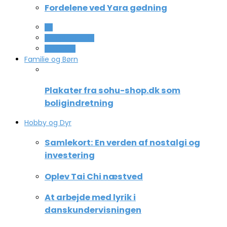
Fordelene ved Yara gødning
All
Computer og IT
Teknologi
Familie og Børn
Plakater fra sohu-shop.dk som
boligindretning
Hobby og Dyr
Samlekort: En verden af nostalgi og
investering
Oplev Tai Chi næstved
At arbejde med lyrik i
danskundervisningen