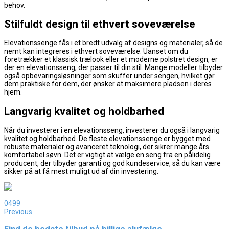
behov.
Stilfuldt design til ethvert soveværelse
Elevationssenge fås i et bredt udvalg af designs og materialer, så de
nemt kan integreres i ethvert soveværelse. Uanset om du
foretrækker et klassisk trælook eller et moderne polstret design, er
der en elevationsseng, der passer til din stil. Mange modeller tilbyder
også opbevaringsløsninger som skuffer under sengen, hvilket gør
dem praktiske for dem, der ønsker at maksimere pladsen i deres
hjem.
Langvarig kvalitet og holdbarhed
Når du investerer i en elevationsseng, investerer du også i langvarig
kvalitet og holdbarhed. De fleste elevationssenge er bygget med
robuste materialer og avanceret teknologi, der sikrer mange års
komfortabel søvn. Det er vigtigt at vælge en seng fra en pålidelig
producent, der tilbyder garanti og god kundeservice, så du kan være
sikker på at få mest muligt ud af din investering.
0
499
Previous