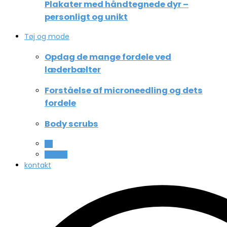
Plakater med håndtegnede dyr –
personligt og unikt
Tøj og mode
Opdag de mange fordele ved
læderbælter
Forståelse af microneedling og dets
fordele
Body scrubs
All
Beauty
kontakt