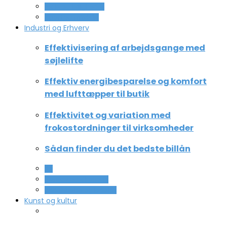
Ferie og lejligheder
Sport og fritidsliv
Industri og Erhverv
Effektivisering af arbejdsgange med
søjlelifte
Effektiv energibesparelse og komfort
med lufttæpper til butik
Effektivitet og variation med
frokostordninger til virksomheder
Sådan finder du det bedste billån
All
Service og Økonomi
Uddannelse og ledelse
Kunst og kultur