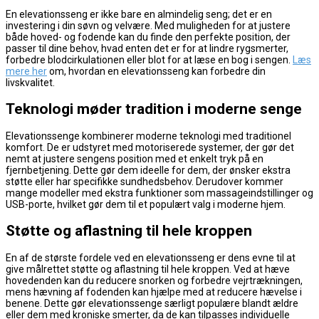
En elevationsseng er ikke bare en almindelig seng; det er en
investering i din søvn og velvære. Med muligheden for at justere
både hoved- og fodende kan du finde den perfekte position, der
passer til dine behov, hvad enten det er for at lindre rygsmerter,
forbedre blodcirkulationen eller blot for at læse en bog i sengen.
Læs
mere her
om, hvordan en elevationsseng kan forbedre din
livskvalitet.
Teknologi møder tradition i moderne senge
Elevationssenge kombinerer moderne teknologi med traditionel
komfort. De er udstyret med motoriserede systemer, der gør det
nemt at justere sengens position med et enkelt tryk på en
fjernbetjening. Dette gør dem ideelle for dem, der ønsker ekstra
støtte eller har specifikke sundhedsbehov. Derudover kommer
mange modeller med ekstra funktioner som massageindstillinger og
USB-porte, hvilket gør dem til et populært valg i moderne hjem.
Støtte og aflastning til hele kroppen
En af de største fordele ved en elevationsseng er dens evne til at
give målrettet støtte og aflastning til hele kroppen. Ved at hæve
hovedenden kan du reducere snorken og forbedre vejrtrækningen,
mens hævning af fodenden kan hjælpe med at reducere hævelse i
benene. Dette gør elevationssenge særligt populære blandt ældre
eller dem med kroniske smerter, da de kan tilpasses individuelle