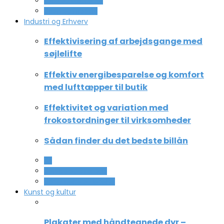
Ferie og lejligheder
Sport og fritidsliv
Industri og Erhverv
Effektivisering af arbejdsgange med
søjlelifte
Effektiv energibesparelse og komfort
med lufttæpper til butik
Effektivitet og variation med
frokostordninger til virksomheder
Sådan finder du det bedste billån
All
Service og Økonomi
Uddannelse og ledelse
Kunst og kultur
Plakater med håndtegnede dyr –