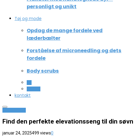
personligt og unikt
Tøj og mode
Opdag de mange fordele ved
læderbælter
Forståelse af microneedling og dets
fordele
Body scrubs
All
Beauty
kontakt
Hus og have
Find den perfekte elevationsseng til din søvn
januar 24, 2025
499 views
0