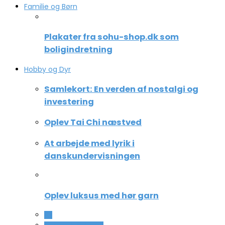
Familie og Børn
Plakater fra sohu-shop.dk som
boligindretning
Hobby og Dyr
Samlekort: En verden af nostalgi og
investering
Oplev Tai Chi næstved
At arbejde med lyrik i
danskundervisningen
Oplev luksus med hør garn
All