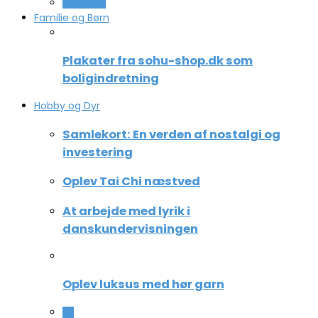
Teknologi
Familie og Børn
Plakater fra sohu-shop.dk som
boligindretning
Hobby og Dyr
Samlekort: En verden af nostalgi og
investering
Oplev Tai Chi næstved
At arbejde med lyrik i
danskundervisningen
Oplev luksus med hør garn
All