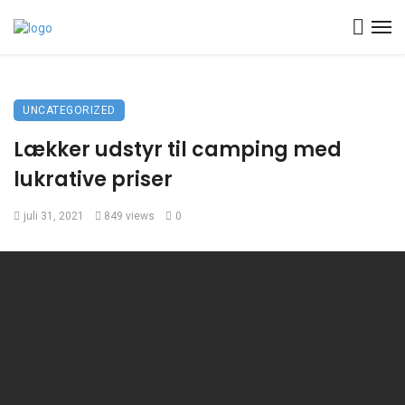
UNCATEGORIZED
Lækker udstyr til camping med
lukrative priser
juli 31, 2021
849 views
0