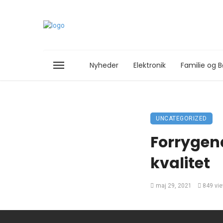
Nyheder
Elektronik
Familie og B
UNCATEGORIZED
Forrygend
kvalitet
maj 29, 2021
849 vi