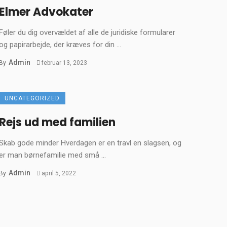
Elmer Advokater
Føler du dig overvældet af alle de juridiske formularer
og papirarbejde, der kræves for din ...
Admin
By
februar 13, 2023
UNCATEGORIZED
Rejs ud med familien
Skab gode minder Hverdagen er en travl en slagsen, og
er man børnefamilie med små ...
Admin
By
april 5, 2022