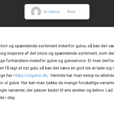
Admin
By
Share
t stort og spændende sortiment indenfor gulve, så kan det væ
e sig inspirere af det store og spændende sortiment, som der
ge forhandlere indenfor gulve og gulvservice. Er man derfor 
t få lagt et nyt gulv, så kan det være en god ide at lade sig i
lige her
https://olgulve.dk/
. Herinde har man netop nu alletid
or ol gulve. Her kan man tjekke de mange forskellige variant
ogle varianter, der passer bedst til ens ønsker og behov. Lad 
de i dag.