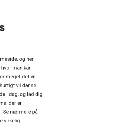
s
emmeside, og her
r, hvor man kan
or meget det vil
hurtigt vil danne
de i dag, og lad dig
ma, der er
dag. Se nærmere på
e virkelig