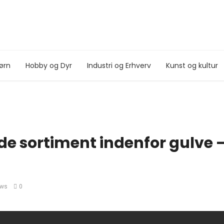
ørn
Hobby og Dyr
Industri og Erhverv
Kunst og kultur
e sortiment indenfor gulve –
ews
0