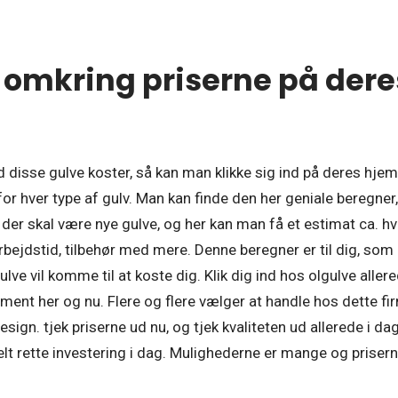
omkring priserne på dere
ad disse gulve koster, så kan man klikke sig ind på deres hj
for hver type af gulv. Man kan finde den her geniale beregne
der skal være nye gulve, og her kan man få et estimat ca. hv
arbejdstid, tilbehør med mere. Denne beregner er til dig, som 
ulve vil komme til at koste dig. Klik dig ind hos olgulve allere
ent her og nu. Flere og flere vælger at handle hos dette fir
t design. tjek priserne ud nu, og tjek kvaliteten ud allerede i 
elt rette investering i dag. Mulighederne er mange og prisern