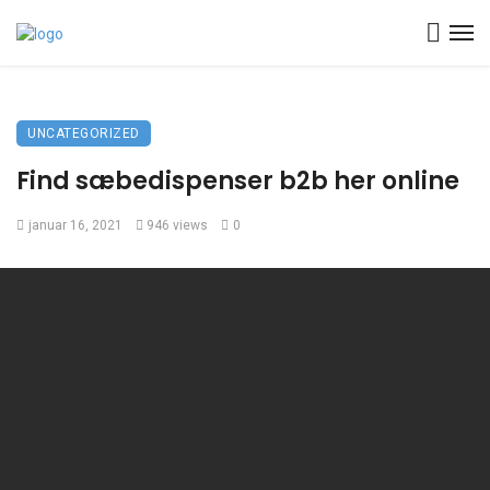
UNCATEGORIZED
Find sæbedispenser b2b her online
januar 16, 2021
946 views
0