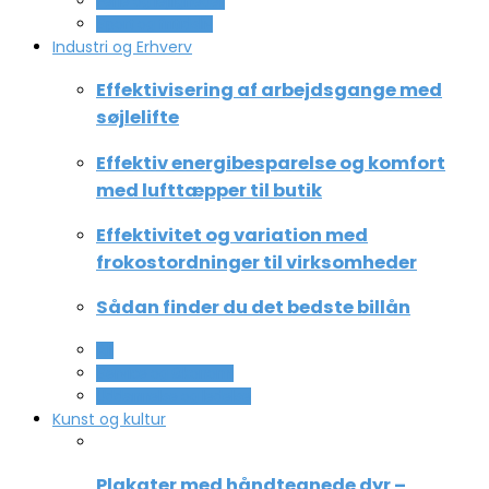
Ferie og lejligheder
Sport og fritidsliv
Industri og Erhverv
Effektivisering af arbejdsgange med
søjlelifte
Effektiv energibesparelse og komfort
med lufttæpper til butik
Effektivitet og variation med
frokostordninger til virksomheder
Sådan finder du det bedste billån
All
Service og Økonomi
Uddannelse og ledelse
Kunst og kultur
Plakater med håndtegnede dyr –