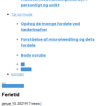
personligt og unikt
Tøj og mode
Opdag de mange fordele ved
læderbælter
Forståelse af microneedling og dets
fordele
Body scrubs
All
Beauty
kontakt
Uncategorized
Ferietid
januar 10, 2021
917 views
0