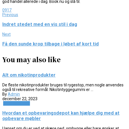
god handel allerede i dag. Book nu og slå til.
0
917
Previous
Indret stedet med en vis stil i dag
Next
Få den sunde krop tilbage i løbet af kort tid
You may also like
Alt om nikotinprodukter
De fleste nikotinprodukter bruges til rygestop, men nogle anvendes
også til rekreative formål. Nikotintyggegummi er ...
By
Admin
december 22, 2023
Uncategorized
Hvordan et opbevaringsdepot kan hjælpe dig med at
opbevare møbler
Uanset om du er ved at skære ned, ombygge eller bare ønsker at