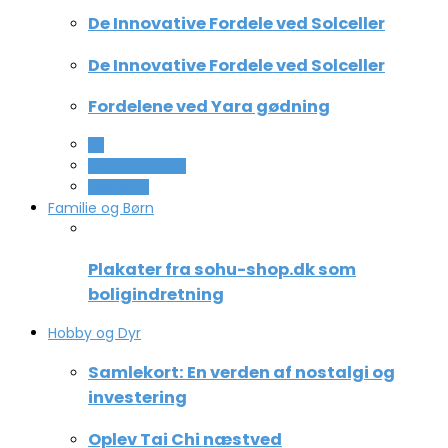
De Innovative Fordele ved Solceller
De Innovative Fordele ved Solceller
Fordelene ved Yara gødning
All
Computer og IT
Teknologi
Familie og Børn
Plakater fra sohu-shop.dk som
boligindretning
Hobby og Dyr
Samlekort: En verden af nostalgi og
investering
Oplev Tai Chi næstved