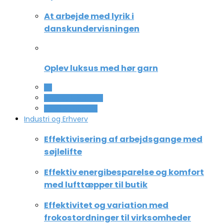
At arbejde med lyrik i
danskundervisningen
Oplev luksus med hør garn
All
Ferie og lejligheder
Sport og fritidsliv
Industri og Erhverv
Effektivisering af arbejdsgange med
søjlelifte
Effektiv energibesparelse og komfort
med lufttæpper til butik
Effektivitet og variation med
frokostordninger til virksomheder