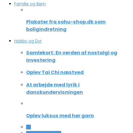
Familie og Børn
Plakater fra sohu-shop.dk som
boligindretning
Hobby og Dyr
Samlekort: En verden af nostalgi og
investering
Oplev Tai Chi næstved
At arbejde med lyrik i
danskundervisningen
Oplev luksus med hør garn
All