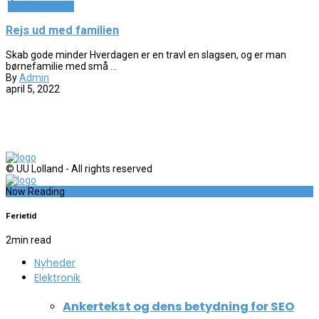
Uncategorized
Rejs ud med familien
Skab gode minder Hverdagen er en travl en slagsen, og er man
børnefamilie med små ...
By
Admin
april 5, 2022
© UU Lolland - All rights reserved
Now Reading
Ferietid
2
min read
Nyheder
Elektronik
Ankertekst og dens betydning for SEO