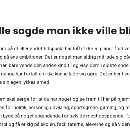
lle sagde man ikke ville bl
m på et eller andet tidspunkt har luftet deres planer for livet,
g på ens ambitioner. Det er noget man aldrig må lade sig påv
an bare vende den anden kind til og vise dem i sidste ende. 
ange har fortalt en ikke kunne lade sig gøre. Det er her hvo
e sin egen lykkes smed.
om skal sørge for at du har noget og se frem til her på hje
n for politik, personlig udvikling, sportsgrene, gaming, og
n byde på noget spændende for selv de mest opsøgende. Tag 
 og få et kig på skolen, faciliteterne, eleverne og så vider