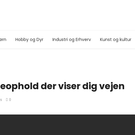
ørn
Hobby og Dyr
Industri og Erhverv
Kunst og kultur
leophold der viser dig vejen
ws
0