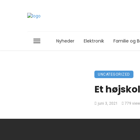
Nyheder
Elektronik
Familie og B
UNCATEGORIZED
Et højsko
juni 3, 2021
779 vie