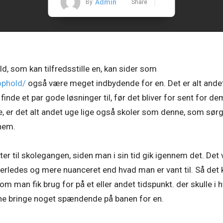
Admin
By
Share
d, som kan tilfredsstille en, kan sider som
ophold/
også være meget indbydende for en. Det er alt andet 
nde et par gode løsninger til, før det bliver for sent for d
 er det alt andet uge lige også skoler som denne, som sørg
nnem.
 til skolegangen, siden man i sin tid gik igennem det. Det v
anderledes og mere nuanceret end hvad man er vant til. Så det
m man fik brug for på et eller andet tidspunkt. der skulle i 
nne bringe noget spændende på banen for en.