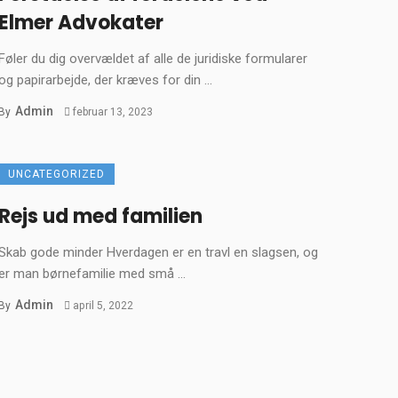
Elmer Advokater
Føler du dig overvældet af alle de juridiske formularer
og papirarbejde, der kræves for din ...
Admin
By
februar 13, 2023
UNCATEGORIZED
Rejs ud med familien
Skab gode minder Hverdagen er en travl en slagsen, og
er man børnefamilie med små ...
Admin
By
april 5, 2022