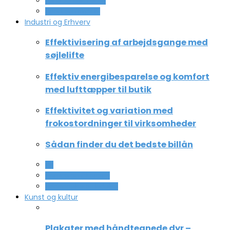
Ferie og lejligheder
Sport og fritidsliv
Industri og Erhverv
Effektivisering af arbejdsgange med
søjlelifte
Effektiv energibesparelse og komfort
med lufttæpper til butik
Effektivitet og variation med
frokostordninger til virksomheder
Sådan finder du det bedste billån
All
Service og Økonomi
Uddannelse og ledelse
Kunst og kultur
Plakater med håndtegnede dyr –