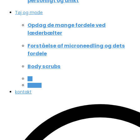
personligt og unikt
Tøj og mode
Opdag de mange fordele ved
læderbælter
Forståelse af microneedling og dets
fordele
Body scrubs
All
Beauty
kontakt