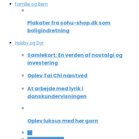
Familie og Børn
Plakater fra sohu-shop.dk som
boligindretning
Hobby og Dyr
Samlekort: En verden af nostalgi og
investering
Oplev Tai Chi næstved
At arbejde med lyrik i
danskundervisningen
Oplev luksus med hør garn
All