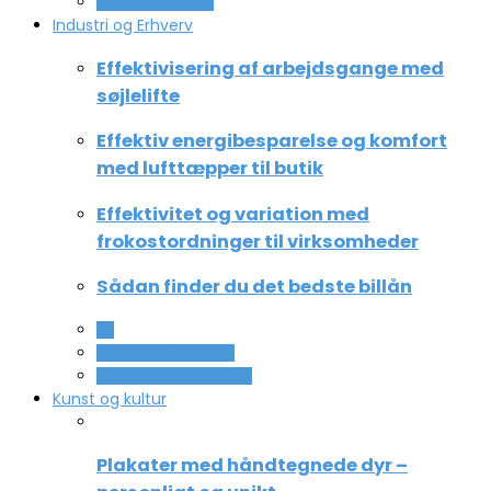
Sport og fritidsliv
Industri og Erhverv
Effektivisering af arbejdsgange med
søjlelifte
Effektiv energibesparelse og komfort
med lufttæpper til butik
Effektivitet og variation med
frokostordninger til virksomheder
Sådan finder du det bedste billån
All
Service og Økonomi
Uddannelse og ledelse
Kunst og kultur
Plakater med håndtegnede dyr –