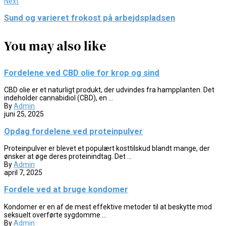
Next
Sund og varieret frokost på arbejdspladsen
You may also like
Fordelene ved CBD olie for krop og sind
CBD olie er et naturligt produkt, der udvindes fra hampplanten. Det
indeholder cannabidiol (CBD), en ...
By
Admin
juni 25, 2025
Opdag fordelene ved proteinpulver
Proteinpulver er blevet et populært kosttilskud blandt mange, der
ønsker at øge deres proteinindtag. Det ...
By
Admin
april 7, 2025
Fordele ved at bruge kondomer
Kondomer er en af de mest effektive metoder til at beskytte mod
seksuelt overførte sygdomme ...
By
Admin