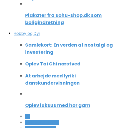
Plakater fra sohu-shop.dk som
boligindretning
Hobby og Dyr
Samlekort: En verden af nostalgi og
investering
Oplev Tai Chi næstved
At arbejde med lyrik i
danskundervisningen
Oplev luksus med hør garn
All
Ferie og lejligheder