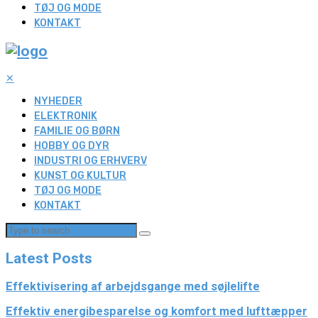
TØJ OG MODE
KONTAKT
✕
NYHEDER
ELEKTRONIK
FAMILIE OG BØRN
HOBBY OG DYR
INDUSTRI OG ERHVERV
KUNST OG KULTUR
TØJ OG MODE
KONTAKT
Latest Posts
Effektivisering af arbejdsgange med søjlelifte
Effektiv energibesparelse og komfort med lufttæpper