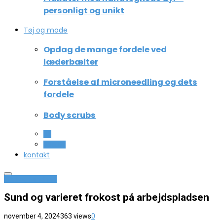
personligt og unikt
Tøj og mode
Opdag de mange fordele ved
læderbælter
Forståelse af microneedling og dets
fordele
Body scrubs
All
Beauty
kontakt
Mad og Sundhed
Sund og varieret frokost på arbejdspladsen
november 4, 2024
363 views
0