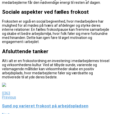
medarbejderne får den nødvendige energi til resten af dagen.
Sociale aspekter ved fælles frokost
Frokosten er også en social begivenhed, hvor medarbejdere har
mulighed for at mødes på tværs af afdelinger og styrke deres
interne relationer. En fælles frokostpause kan fremme samarbejde
og skabe et bedre arbejdsmiljø, hvor folk føler sig mere forbundne
med hinanden. Dette kan igen føre til øget motivation og
engagement i arbejdet.
Afsluttende tanker
Alt i alt er en frokostordning en investering i medarbejdernes trivsel
og virksomhedens kultur. Ved at tilbyde sunde, varierede og
velsmagende måltider kan virksomheder skabe en positiv
arbejdsplads, hvor medarbejderne føler sig værdsatte og
motiverede til at yde deres bedste.
0
363
Previous
Sund og varieret frokost på arbejdspladsen