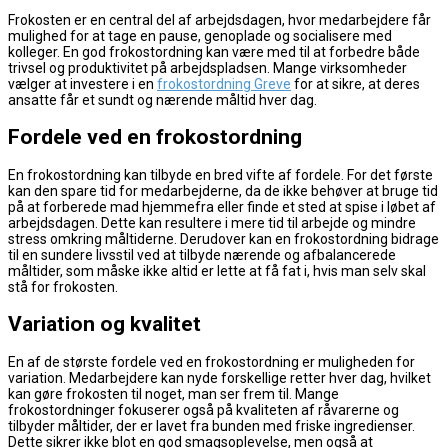
Frokosten er en central del af arbejdsdagen, hvor medarbejdere får
mulighed for at tage en pause, genoplade og socialisere med
kolleger. En god frokostordning kan være med til at forbedre både
trivsel og produktivitet på arbejdspladsen. Mange virksomheder
vælger at investere i en
frokostordning Greve
for at sikre, at deres
ansatte får et sundt og nærende måltid hver dag.
Fordele ved en frokostordning
En frokostordning kan tilbyde en bred vifte af fordele. For det første
kan den spare tid for medarbejderne, da de ikke behøver at bruge tid
på at forberede mad hjemmefra eller finde et sted at spise i løbet af
arbejdsdagen. Dette kan resultere i mere tid til arbejde og mindre
stress omkring måltiderne. Derudover kan en frokostordning bidrage
til en sundere livsstil ved at tilbyde nærende og afbalancerede
måltider, som måske ikke altid er lette at få fat i, hvis man selv skal
stå for frokosten.
Variation og kvalitet
En af de største fordele ved en frokostordning er muligheden for
variation. Medarbejdere kan nyde forskellige retter hver dag, hvilket
kan gøre frokosten til noget, man ser frem til. Mange
frokostordninger fokuserer også på kvaliteten af råvarerne og
tilbyder måltider, der er lavet fra bunden med friske ingredienser.
Dette sikrer ikke blot en god smagsoplevelse, men også at