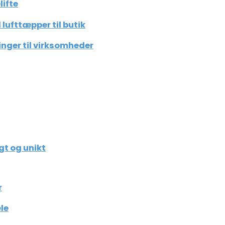
lifte
lufttæpper til butik
inger til virksomheder
gt og unikt
r
le