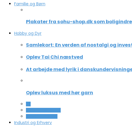
Familie og Børn
Plakater fra sohu-shop.dk som boligindr
Hobby og Dyr
Samlekort: En verden af nostalgi og inves
Oplev Tai Chi næstved
At arbejde med lyrik i danskundervisning
Oplev luksus med hør garn
All
Ferie og lejligheder
Sport og fritidsliv
Industri og Erhverv