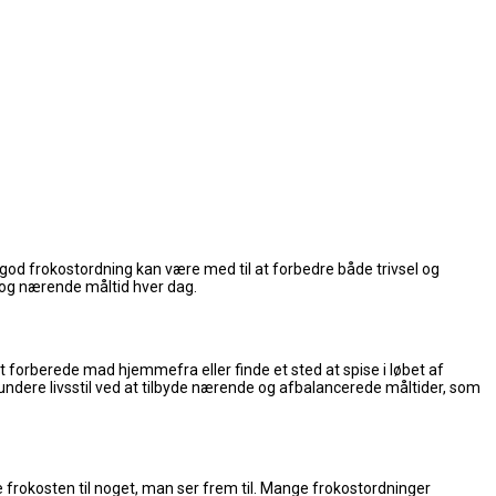
god frokostordning kan være med til at forbedre både trivsel og
t og nærende måltid hver dag.
at forberede mad hjemmefra eller finde et sted at spise i løbet af
sundere livsstil ved at tilbyde nærende og afbalancerede måltider, som
e frokosten til noget, man ser frem til. Mange frokostordninger