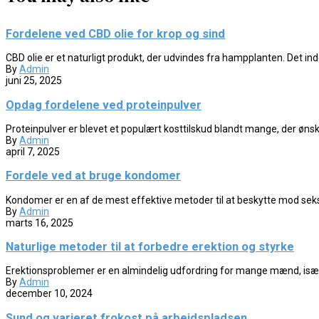
Fordelene ved CBD olie for krop og sind
CBD olie er et naturligt produkt, der udvindes fra hampplanten. Det ind
By
Admin
juni 25, 2025
Opdag fordelene ved proteinpulver
Proteinpulver er blevet et populært kosttilskud blandt mange, der ønske
By
Admin
april 7, 2025
Fordele ved at bruge kondomer
Kondomer er en af de mest effektive metoder til at beskytte mod sek
By
Admin
marts 16, 2025
Naturlige metoder til at forbedre erektion og styrke
Erektionsproblemer er en almindelig udfordring for mange mænd, især 
By
Admin
december 10, 2024
Sund og varieret frokost på arbejdspladsen