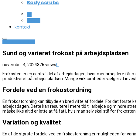
Body scrubs
All
Beauty
kontakt
Mad og Sundhed
Sund og varieret frokost på arbejdspladsen
november 4, 2024
326 views
0
Frokosten er en central del af arbejdsdagen, hvor medarbejdere får mu
produktivitet på arbejdspladsen. Mange virksomheder vælger at invest
Fordele ved en frokostordning
En frokostordning kan tilbyde en bred vifte af fordele. For det første 
arbejdsdagen. Dette kan resultere i mere tid til arbejde og mindre str
måske ikke altid er lette at få fat i, hvis man selv skal stå for frokosten
Variation og kvalitet
En af de største fordele ved en frokostordning er muligheden for varia