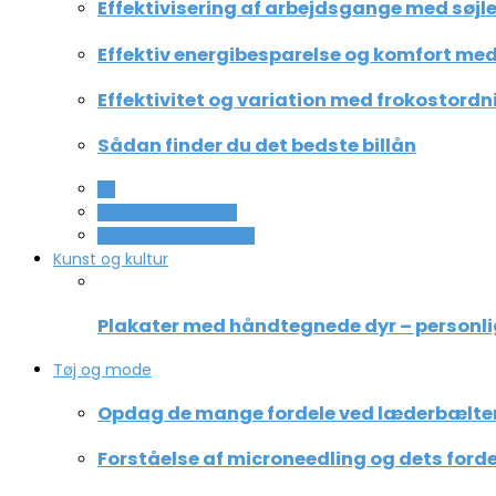
Effektivisering af arbejdsgange med søjle
Effektiv energibesparelse og komfort med 
Effektivitet og variation med frokostordn
Sådan finder du det bedste billån
All
Service og Økonomi
Uddannelse og ledelse
Kunst og kultur
Plakater med håndtegnede dyr – personli
Tøj og mode
Opdag de mange fordele ved læderbælte
Forståelse af microneedling og dets forde