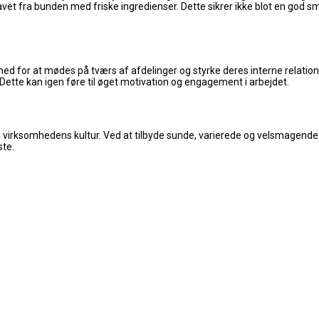
r lavet fra bunden med friske ingredienser. Dette sikrer ikke blot en g
hed for at mødes på tværs af afdelinger og styrke deres interne relati
Dette kan igen føre til øget motivation og engagement i arbejdet.
 og virksomhedens kultur. Ved at tilbyde sunde, varierede og velsmagend
ste.