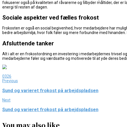
fokuserer også på kvaliteten af råvarerne og tilbyder måltider, der e
energi til resten af dagen.
Sociale aspekter ved fælles frokost
Frokosten er også en social begivenhed, hvor medarbejdere har mulig
bedre arbejdsmiljø, hvor folk føler sig mere forbundne med hinanden. 
Afsluttende tanker
Alt i alt er en frokostordning en investering i medarbejdernes trivsel
medarbejderne føler sig værdsatte og motiverede til at yde deres bed
0
326
Previous
Sund og varieret frokost på arbejdspladsen
Next
Sund og varieret frokost på arbejdspladsen
You may also like