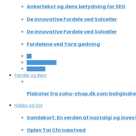
Ankertekst og dens betydning for SEO
De Innovative Fordele ved Solceller
De Innovative Fordele ved Solceller
Fordelene ved Yara gødning
All
Computer og IT
Teknologi
Familie og Børn
Plakater fra sohu-shop.dk som boligindr
Hobby og Dyr
Samlekort: En verden af nostalgi og inves
Oplev Tai Chi næstved