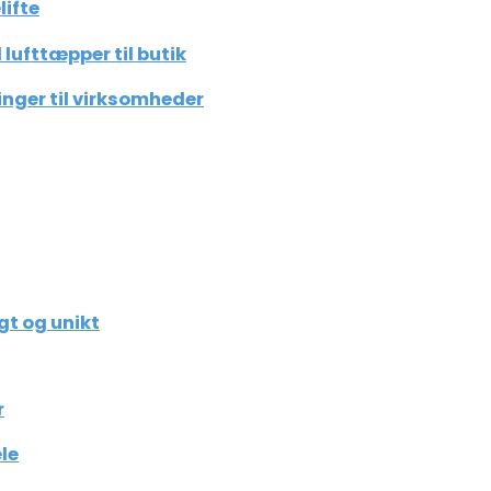
lifte
lufttæpper til butik
inger til virksomheder
gt og unikt
r
le