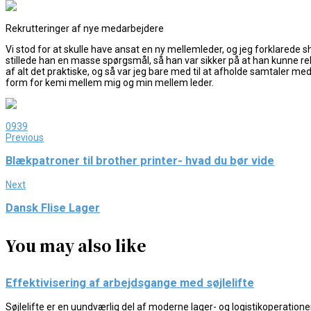
Rekrutteringer af nye medarbejdere
Vi stod for at skulle have ansat en ny mellemleder, og jeg forklarede s
stillede han en masse spørgsmål, så han var sikker på at han kunne rekrut
af alt det praktiske, og så var jeg bare med til at afholde samtaler me
form for kemi mellem mig og min mellem leder.
0
939
Previous
Blækpatroner til brother printer- hvad du bør vide
Next
Dansk Flise Lager
You may also like
Effektivisering af arbejdsgange med søjlelifte
Søjlelifte er en uundværlig del af moderne lager- og logistikoperationer,