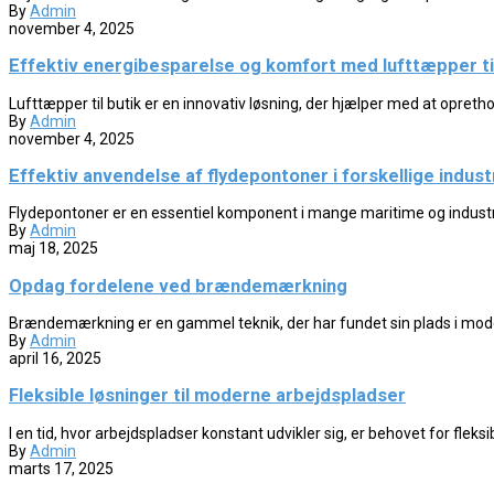
By
Admin
november 4, 2025
Effektiv energibesparelse og komfort med lufttæpper til
Lufttæpper til butik er en innovativ løsning, der hjælper med at opreth
By
Admin
november 4, 2025
Effektiv anvendelse af flydepontoner i forskellige indust
Flydepontoner er en essentiel komponent i mange maritime og industriell
By
Admin
maj 18, 2025
Opdag fordelene ved brændemærkning
Brændemærkning er en gammel teknik, der har fundet sin plads i moder
By
Admin
april 16, 2025
Fleksible løsninger til moderne arbejdspladser
I en tid, hvor arbejdspladser konstant udvikler sig, er behovet for fleksib
By
Admin
marts 17, 2025