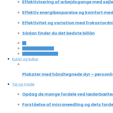
Effektivisering af arbejdsgange med søjle
Effektiv energibesparelse og komfort med 
Effektivitet og variation med frokostordn
Sådan finder du det bedste billån
All
Service og Økonomi
Uddannelse og ledelse
Kunst og kultur
Plakater med håndtegnede dyr – personli
Tøj og mode
Opdag de mange fordele ved læderbælte
Forståelse af microneedling og dets forde