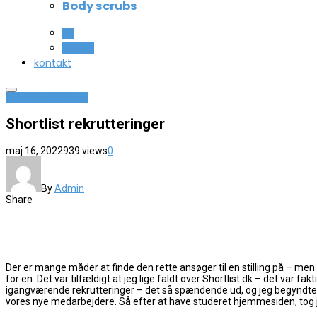
Body scrubs
All
Beauty
kontakt
Industri og Erhverv
Shortlist rekrutteringer
maj 16, 2022
939 views
0
By
Admin
Share
Der er mange måder at finde den rette ansøger til en stilling på – me
for en. Det var tilfældigt at jeg lige faldt over Shortlist.dk – det var
igangværende rekrutteringer – det så spændende ud, og jeg begyndte 
vores nye medarbejdere. Så efter at have studeret hjemmesiden, tog je