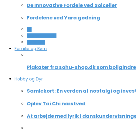
De Innovative Fordele ved Solceller
Fordelene ved Yara gødning
All
Computer og IT
Teknologi
Familie og Børn
Plakater fra sohu-shop.dk som boligindr
Hobby og Dyr
Samlekort: En verden af nostalgi og inves
Oplev Tai Chi næstved
At arbejde med lyrik i danskundervisning