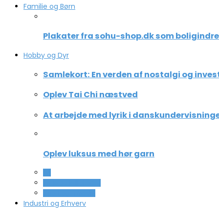
Familie og Børn
Plakater fra sohu-shop.dk som boligindr
Hobby og Dyr
Samlekort: En verden af nostalgi og inves
Oplev Tai Chi næstved
At arbejde med lyrik i danskundervisning
Oplev luksus med hør garn
All
Ferie og lejligheder
Sport og fritidsliv
Industri og Erhverv