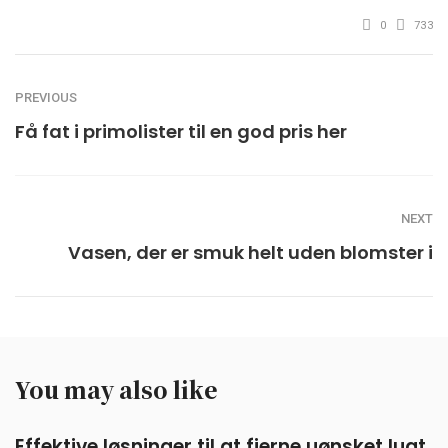
0
733
PREVIOUS
Få fat i primolister til en god pris her
NEXT
Vasen, der er smuk helt uden blomster i
You may also like
Effektive løsninger til at fjerne uønsket lugt