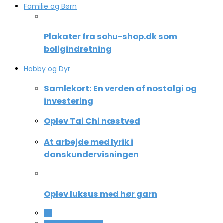
Familie og Børn
Plakater fra sohu-shop.dk som
boligindretning
Hobby og Dyr
Samlekort: En verden af nostalgi og
investering
Oplev Tai Chi næstved
At arbejde med lyrik i
danskundervisningen
Oplev luksus med hør garn
All