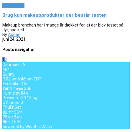
Biler og sjov
Brug kun makeupprodukter der består testen
Makeup branchen har i mange år dækket for, at der blev testet på
dyr, specielt ...
By
Admin
juni 24, 2021
Posts navigation
1
2
Denmark, IA
46°
Sunny
7:02 am
6:46 pm CDT
Feels like: 46
°F
Wind: 4
SSE
mph
Humidity: 84
%
Pressure: 30.13
"Hg
UV index: 0
Thu
Fri
Sat
82
/ 55
°F
°F
75
/ 54
°F
°F
86
/ 59
°F
°F
powered by
Weather Atlas