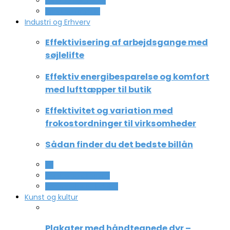
Ferie og lejligheder
Sport og fritidsliv
Industri og Erhverv
Effektivisering af arbejdsgange med
søjlelifte
Effektiv energibesparelse og komfort
med lufttæpper til butik
Effektivitet og variation med
frokostordninger til virksomheder
Sådan finder du det bedste billån
All
Service og Økonomi
Uddannelse og ledelse
Kunst og kultur
Plakater med håndtegnede dyr –