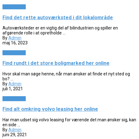
Biler og sjov
Find det rette autoværksted i dit lokalområde
Autoværksteder er en vigtig del af bilindustrien og spiller en
afgørende rolle i at opretholde ...
By
Admin
maj 16, 2023
Biler og sjov
Find rundt i det store boligmarked her online
Hvor skal man søge henne, når man ønsker at finde et nyt sted og
bo? ...
By
Admin
juli 1, 2021
Biler og sjov
Find alt omkring volvo leasing her online
Har man udset sig volvo leasing for værende det man ønsker sig, kan
en side ...
By
Admin
juni 29, 2021