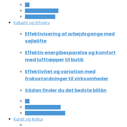
All
Ferie og lejligheder
Sport og fritidsliv
Industri og Erhverv
Effektivisering af arbejdsgange med
søjlelifte
Effektiv energibesparelse og komfort
med lufttæpper til butik
Effektivitet og variation med
frokostordninger til virksomheder
Sådan finder du det bedste billån
All
Service og Økonomi
Uddannelse og ledelse
Kunst og kultur