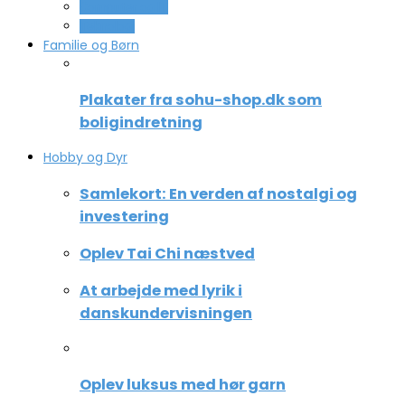
Computer og IT
Teknologi
Familie og Børn
Plakater fra sohu-shop.dk som
boligindretning
Hobby og Dyr
Samlekort: En verden af nostalgi og
investering
Oplev Tai Chi næstved
At arbejde med lyrik i
danskundervisningen
Oplev luksus med hør garn