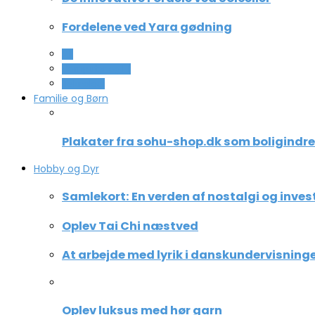
Fordelene ved Yara gødning
All
Computer og IT
Teknologi
Familie og Børn
Plakater fra sohu-shop.dk som boligindr
Hobby og Dyr
Samlekort: En verden af nostalgi og inves
Oplev Tai Chi næstved
At arbejde med lyrik i danskundervisning
Oplev luksus med hør garn