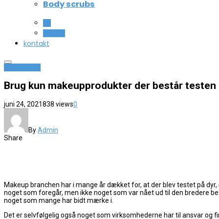
Body scrubs
All
Beauty
kontakt
Biler og sjov
Brug kun makeupprodukter der består testen
juni 24, 2021
838 views
0
By
Admin
Share
Makeup branchen har i mange år dækket for, at der blev testet på dyr, 
noget som foregår, men ikke noget som var nået ud til den bredere befo
noget som mange har bidt mærke i.
Det er selvfølgelig også noget som virksomhederne har til ansvar og f