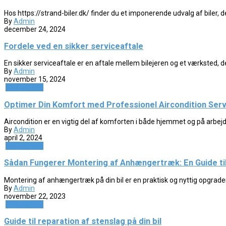
Hos https://strand-biler.dk/ finder du et imponerende udvalg af biler, d
By
Admin
december 24, 2024
Fordele ved en sikker serviceaftale
En sikker serviceaftale er en aftale mellem bilejeren og et værksted, d
By
Admin
november 15, 2024
Biler og sjov
Optimer Din Komfort med Professionel Aircondition Serv
Aircondition er en vigtig del af komforten i både hjemmet og på arbejdsp
By
Admin
april 2, 2024
Biler og sjov
Sådan Fungerer Montering af Anhængertræk: En Guide til
Montering af anhængertræk på din bil er en praktisk og nyttig opgraderin
By
Admin
november 22, 2023
Biler og sjov
Guide til reparation af stenslag på din bil