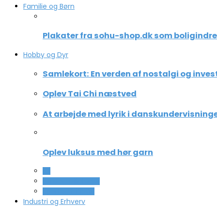
Familie og Børn
Plakater fra sohu-shop.dk som boligindr
Hobby og Dyr
Samlekort: En verden af nostalgi og inves
Oplev Tai Chi næstved
At arbejde med lyrik i danskundervisning
Oplev luksus med hør garn
All
Ferie og lejligheder
Sport og fritidsliv
Industri og Erhverv