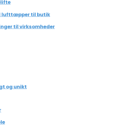
lifte
lufttæpper til butik
inger til virksomheder
gt og unikt
r
le