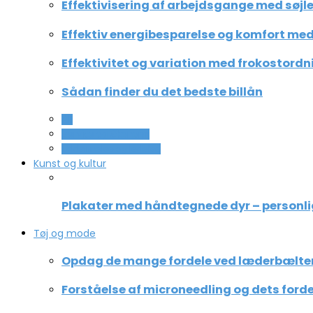
Effektivisering af arbejdsgange med søjle
Effektiv energibesparelse og komfort med 
Effektivitet og variation med frokostordn
Sådan finder du det bedste billån
All
Service og Økonomi
Uddannelse og ledelse
Kunst og kultur
Plakater med håndtegnede dyr – personli
Tøj og mode
Opdag de mange fordele ved læderbælte
Forståelse af microneedling og dets forde