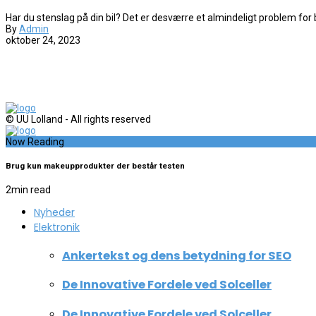
Har du stenslag på din bil? Det er desværre et almindeligt problem for bil
By
Admin
oktober 24, 2023
© UU Lolland - All rights reserved
Now Reading
Brug kun makeupprodukter der består testen
2
min read
Nyheder
Elektronik
Ankertekst og dens betydning for SEO
De Innovative Fordele ved Solceller
De Innovative Fordele ved Solceller