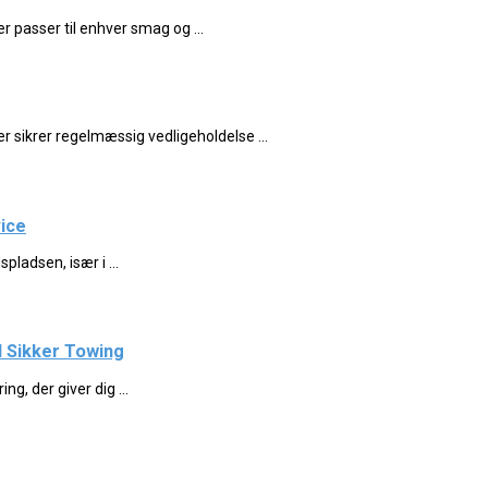
er passer til enhver smag og ...
er sikrer regelmæssig vedligeholdelse ...
ice
ladsen, især i ...
 Sikker Towing
g, der giver dig ...