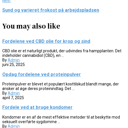
Next
Sund og varieret frokost på arbejdspladsen
You may also like
Fordelene ved CBD olie for krop og sind
CBD olie er et naturligt produkt, der udvindes fra hampplanten. Det
indeholder cannabidiol (CBD), en ...
By
Admin
juni 25, 2025
Opdag fordelene ved proteinpulver
Proteinpulver er blevet et populært kosttilskud blandt mange, der
ønsker at øge deres proteinindtag. Det ...
By
Admin
april 7, 2025
Fordele ved at bruge kondomer
Kondomer er en af de mest effektive metoder til at beskytte mod
seksuelt overførte sygdomme ...
By
Admin