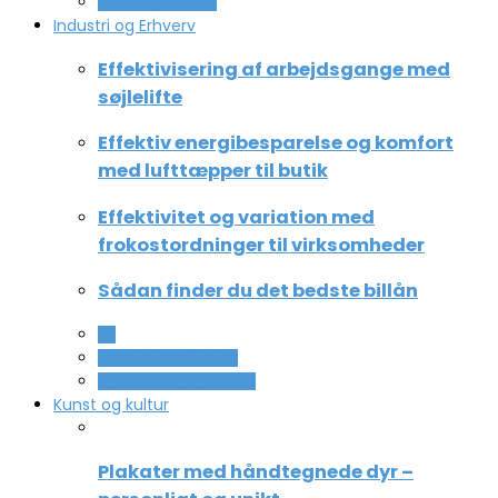
Sport og fritidsliv
Industri og Erhverv
Effektivisering af arbejdsgange med
søjlelifte
Effektiv energibesparelse og komfort
med lufttæpper til butik
Effektivitet og variation med
frokostordninger til virksomheder
Sådan finder du det bedste billån
All
Service og Økonomi
Uddannelse og ledelse
Kunst og kultur
Plakater med håndtegnede dyr –