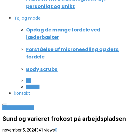
personligt og unikt
Tøj og mode
Opdag de mange fordele ved
læderbælter
Forståelse af microneedling og dets
fordele
Body scrubs
All
Beauty
kontakt
Mad og Sundhed
Sund og varieret frokost på arbejdspladsen
november 5, 2024
341 views
0