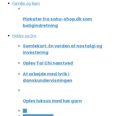
Familie og Børn
Plakater fra sohu-shop.dk som
boligindretning
Hobby og Dyr
Samlekort: En verden af nostalgi og
investering
Oplev Tai Chi næstved
At arbejde med lyrik i
danskundervisningen
Oplev luksus med hør garn
All