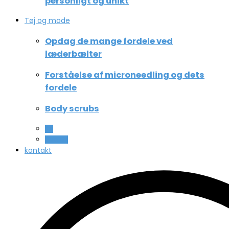
personligt og unikt
Tøj og mode
Opdag de mange fordele ved
læderbælter
Forståelse af microneedling og dets
fordele
Body scrubs
All
Beauty
kontakt