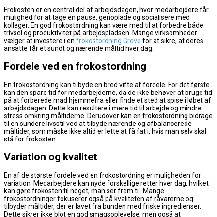
Frokosten er en central del af arbejdsdagen, hvor medarbejdere får
mulighed for at tage en pause, genoplade og socialisere med
kolleger. En god frokostordning kan være med til at forbedre både
trivsel og produktivitet på arbejdspladsen. Mange virksomheder
vælger at investere i en
frokostordning Greve
for at sikre, at deres
ansatte får et sundt og nærende måltid hver dag.
Fordele ved en frokostordning
En frokostordning kan tilbyde en bred vifte af fordele. For det første
kan den spare tid for medarbejderne, da de ikke behøver at bruge tid
på at forberede mad hjemmefra eller finde et sted at spise i løbet af
arbejdsdagen. Dette kan resultere i mere tid til arbejde og mindre
stress omkring måltiderne. Derudover kan en frokostordning bidrage
til en sundere livsstil ved at tilbyde nærende og afbalancerede
måltider, som måske ikke altid er lette at få fat i, hvis man selv skal
stå for frokosten.
Variation og kvalitet
En af de største fordele ved en frokostordning er muligheden for
variation. Medarbejdere kan nyde forskellige retter hver dag, hvilket
kan gøre frokosten til noget, man ser frem til. Mange
frokostordninger fokuserer også på kvaliteten af råvarerne og
tilbyder måltider, der er lavet fra bunden med friske ingredienser.
Dette sikrer ikke blot en god smagsoplevelse, men også at