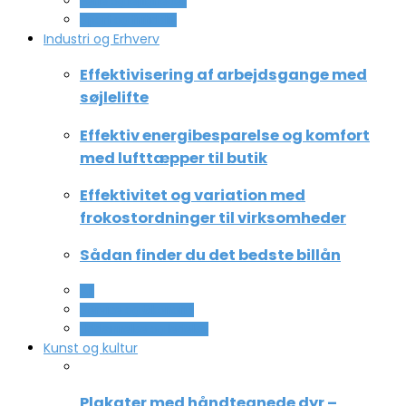
Ferie og lejligheder
Sport og fritidsliv
Industri og Erhverv
Effektivisering af arbejdsgange med
søjlelifte
Effektiv energibesparelse og komfort
med lufttæpper til butik
Effektivitet og variation med
frokostordninger til virksomheder
Sådan finder du det bedste billån
All
Service og Økonomi
Uddannelse og ledelse
Kunst og kultur
Plakater med håndtegnede dyr –