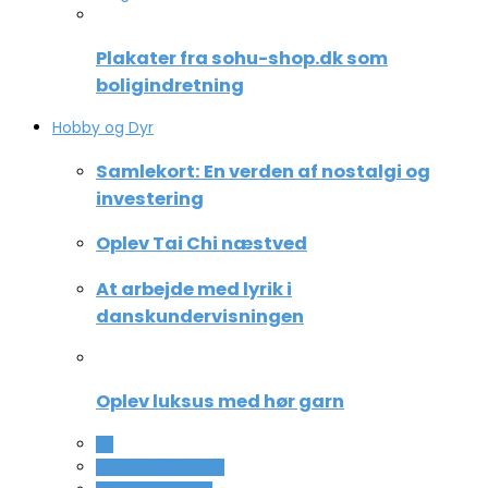
Plakater fra sohu-shop.dk som
boligindretning
Hobby og Dyr
Samlekort: En verden af nostalgi og
investering
Oplev Tai Chi næstved
At arbejde med lyrik i
danskundervisningen
Oplev luksus med hør garn
All
Ferie og lejligheder