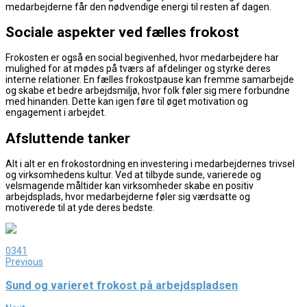
medarbejderne får den nødvendige energi til resten af dagen.
Sociale aspekter ved fælles frokost
Frokosten er også en social begivenhed, hvor medarbejdere har
mulighed for at mødes på tværs af afdelinger og styrke deres
interne relationer. En fælles frokostpause kan fremme samarbejde
og skabe et bedre arbejdsmiljø, hvor folk føler sig mere forbundne
med hinanden. Dette kan igen føre til øget motivation og
engagement i arbejdet.
Afsluttende tanker
Alt i alt er en frokostordning en investering i medarbejdernes trivsel
og virksomhedens kultur. Ved at tilbyde sunde, varierede og
velsmagende måltider kan virksomheder skabe en positiv
arbejdsplads, hvor medarbejderne føler sig værdsatte og
motiverede til at yde deres bedste.
0
341
Previous
Sund og varieret frokost på arbejdspladsen