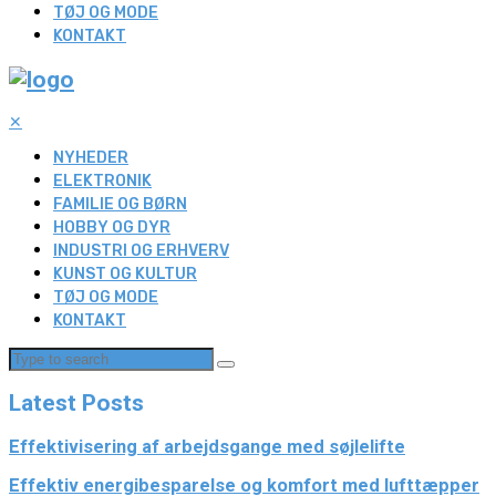
TØJ OG MODE
KONTAKT
✕
NYHEDER
ELEKTRONIK
FAMILIE OG BØRN
HOBBY OG DYR
INDUSTRI OG ERHVERV
KUNST OG KULTUR
TØJ OG MODE
KONTAKT
Latest Posts
Effektivisering af arbejdsgange med søjlelifte
Effektiv energibesparelse og komfort med lufttæpper