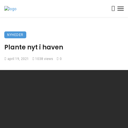
NYHEDER
Plante nyt i haven
april 19, 2021
1038 views
0