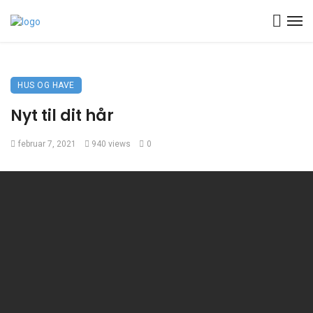
HUS OG HAVE
Nyt til dit hår
februar 7, 2021
940 views
0