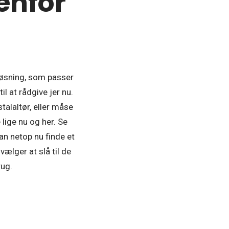
denfor
 løsning, som passer
il at rådgive jer nu.
talaltør, eller måse
 lige nu og her. Se
an netop nu finde et
vælger at slå til de
rug.