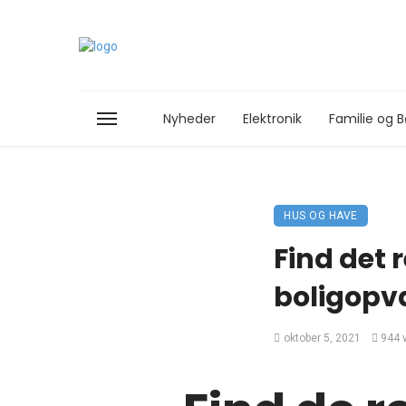
Nyheder
Elektronik
Familie og B
HUS OG HAVE
Find det 
boligopv
oktober 5, 2021
944 