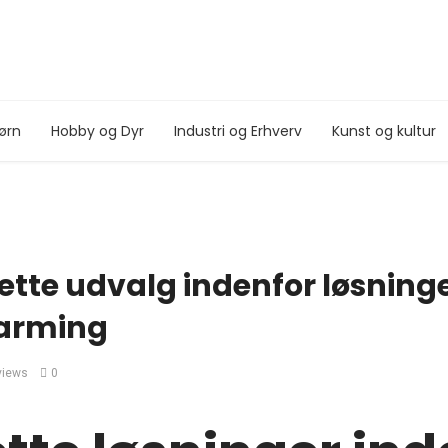
ørn
Hobby og Dyr
Industri og Erhverv
Kunst og kultur
rette udvalg indenfor løsninger
arming
views
0