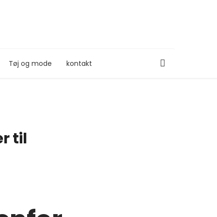
Tøj og mode
kontakt
 til