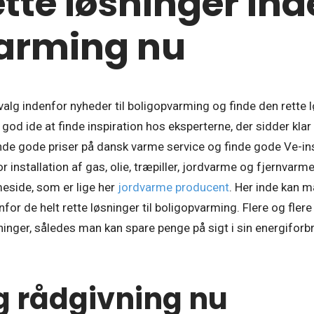
ette løsninger in
arming nu
valg indenfor nyheder til boligopvarming og finde den rette
 god ide at finde inspiration hos eksperterne, der sidder klar t
inde gode priser på dansk varme service og finde gode Ve-ins
 installation af gas, olie, træpiller, jordvarme og fjernvarme
side, som er lige her
jordvarme producent
. Her inde kan m
r de helt rette løsninger til boligopvarming. Flere og flere 
ninger, således man kan spare penge på sigt i sin energiforb
g rådgivning nu