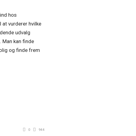
 ind hos
 at vurderer hvilke
ændende udvalg
u. Man kan finde
olig og finde frem
0
944