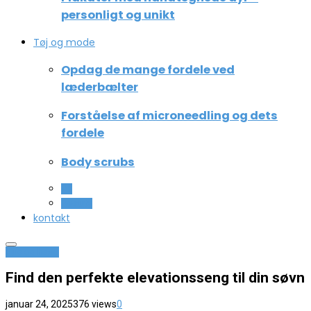
personligt og unikt
Tøj og mode
Opdag de mange fordele ved
læderbælter
Forståelse af microneedling og dets
fordele
Body scrubs
All
Beauty
kontakt
Hus og have
Find den perfekte elevationsseng til din søvn
januar 24, 2025
376 views
0