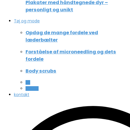
Plakater med håndtegnede dyr –
personligt og unikt
Tøj og mode
Opdag de mange fordele ved
læderbælter
Forståelse af microneedling og dets
fordele
Body scrubs
All
Beauty
kontakt