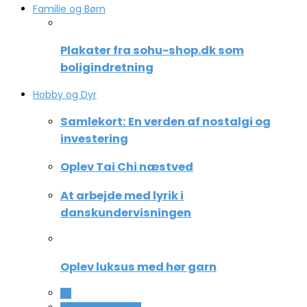
Familie og Børn
Plakater fra sohu-shop.dk som
boligindretning
Hobby og Dyr
Samlekort: En verden af nostalgi og
investering
Oplev Tai Chi næstved
At arbejde med lyrik i
danskundervisningen
Oplev luksus med hør garn
All