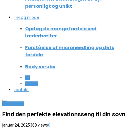
personligt og unikt
Tøj og mode
Opdag de mange fordele ved
læderbælter
Forståelse af microneedling og dets
fordele
Body scrubs
All
Beauty
kontakt
Hus og have
Find den perfekte elevationsseng til din søvn
januar 24, 2025
368 views
0