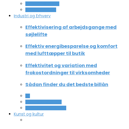
Ferie og lejligheder
Sport og fritidsliv
Industri og Erhverv
Effektivisering af arbejdsgange med
søjlelifte
Effektiv energibesparelse og komfort
med lufttæpper til butik
Effektivitet og variation med
frokostordninger til virksomheder
Sådan finder du det bedste billån
All
Service og Økonomi
Uddannelse og ledelse
Kunst og kultur