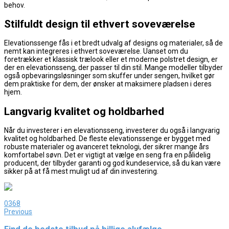
behov.
Stilfuldt design til ethvert soveværelse
Elevationssenge fås i et bredt udvalg af designs og materialer, så de
nemt kan integreres i ethvert soveværelse. Uanset om du
foretrækker et klassisk trælook eller et moderne polstret design, er
der en elevationsseng, der passer til din stil. Mange modeller tilbyder
også opbevaringsløsninger som skuffer under sengen, hvilket gør
dem praktiske for dem, der ønsker at maksimere pladsen i deres
hjem.
Langvarig kvalitet og holdbarhed
Når du investerer i en elevationsseng, investerer du også i langvarig
kvalitet og holdbarhed. De fleste elevationssenge er bygget med
robuste materialer og avanceret teknologi, der sikrer mange års
komfortabel søvn. Det er vigtigt at vælge en seng fra en pålidelig
producent, der tilbyder garanti og god kundeservice, så du kan være
sikker på at få mest muligt ud af din investering.
0
368
Previous