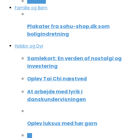
Teknologi
Familie og Børn
Plakater fra sohu-shop.dk som
boligindretning
Hobby og Dyr
Samlekort: En verden af nostalgi og
investering
Oplev Tai Chi næstved
At arbejde med lyrik i
danskundervisningen
Oplev luksus med hør garn
All