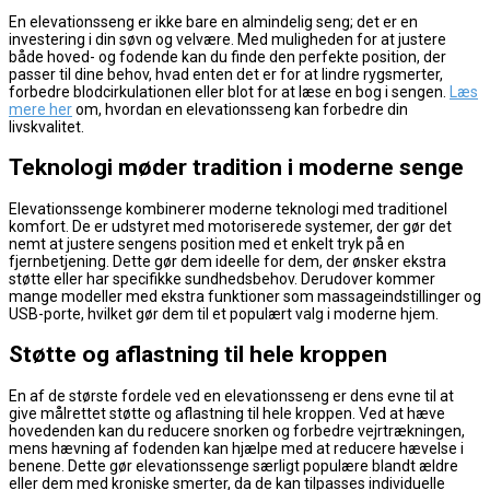
En elevationsseng er ikke bare en almindelig seng; det er en
investering i din søvn og velvære. Med muligheden for at justere
både hoved- og fodende kan du finde den perfekte position, der
passer til dine behov, hvad enten det er for at lindre rygsmerter,
forbedre blodcirkulationen eller blot for at læse en bog i sengen.
Læs
mere her
om, hvordan en elevationsseng kan forbedre din
livskvalitet.
Teknologi møder tradition i moderne senge
Elevationssenge kombinerer moderne teknologi med traditionel
komfort. De er udstyret med motoriserede systemer, der gør det
nemt at justere sengens position med et enkelt tryk på en
fjernbetjening. Dette gør dem ideelle for dem, der ønsker ekstra
støtte eller har specifikke sundhedsbehov. Derudover kommer
mange modeller med ekstra funktioner som massageindstillinger og
USB-porte, hvilket gør dem til et populært valg i moderne hjem.
Støtte og aflastning til hele kroppen
En af de største fordele ved en elevationsseng er dens evne til at
give målrettet støtte og aflastning til hele kroppen. Ved at hæve
hovedenden kan du reducere snorken og forbedre vejrtrækningen,
mens hævning af fodenden kan hjælpe med at reducere hævelse i
benene. Dette gør elevationssenge særligt populære blandt ældre
eller dem med kroniske smerter, da de kan tilpasses individuelle