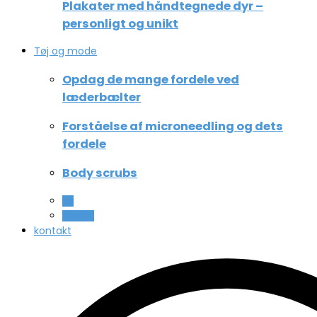
Plakater med håndtegnede dyr –
personligt og unikt
Tøj og mode
Opdag de mange fordele ved
læderbælter
Forståelse af microneedling og dets
fordele
Body scrubs
All
Beauty
kontakt