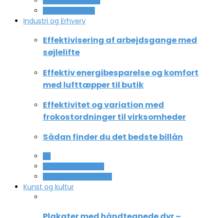
Ferie og lejligheder
Sport og fritidsliv
Industri og Erhverv
Effektivisering af arbejdsgange med
søjlelifte
Effektiv energibesparelse og komfort
med lufttæpper til butik
Effektivitet og variation med
frokostordninger til virksomheder
Sådan finder du det bedste billån
All
Service og Økonomi
Uddannelse og ledelse
Kunst og kultur
Plakater med håndtegnede dyr –