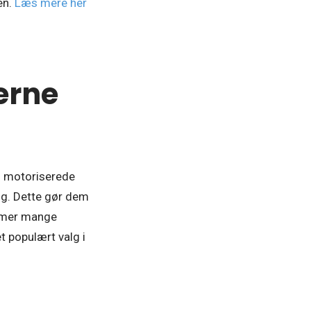
en.
Læs mere her
erne
d motoriserede
ng. Dette gør dem
ommer mange
t populært valg i