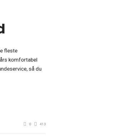
d
e fleste
 års komfortabel
kundeservice, så du
0
413