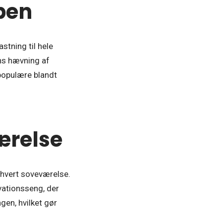
ppen
stning til hele
ns hævning af
populære blandt
værelse
ethvert soveværelse.
vationsseng, der
gen, hvilket gør