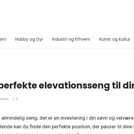
ørn
Hobby og Dyr
Industri og Erhverv
Kunst og kultur
perfekte elevationsseng til d
views
0
n almindelig seng; det er en investering i din søvn og velvæ
ende kan du finde den perfekte position, der passer til dine