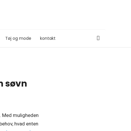
Tøj og mode
kontakt
in søvn
re. Med muligheden
 behov, hvad enten