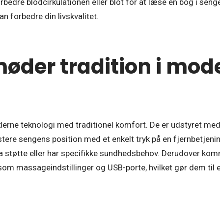
orbedre blodcirkulationen eller blot for at læse en bog i seng
 forbedre din livskvalitet.
øder tradition i mod
erne teknologi med traditionel komfort. De er udstyret me
stere sengens position med et enkelt tryk på en fjernbetjeni
tra støtte eller har specifikke sundhedsbehov. Derudover k
om massageindstillinger og USB-porte, hvilket gør dem til e