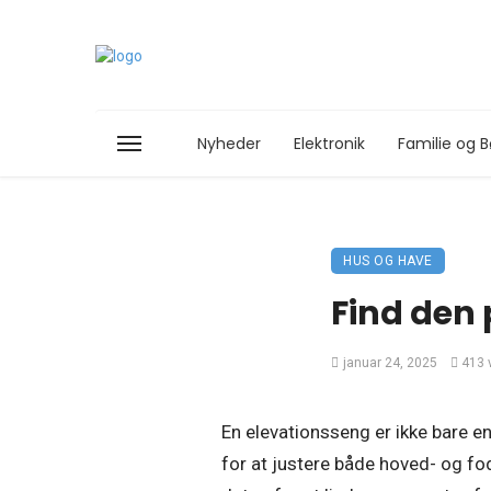
Nyheder
Elektronik
Familie og B
HUS OG HAVE
Find den 
januar 24, 2025
413 
En elevationsseng er ikke bare e
for at justere både hoved- og fod