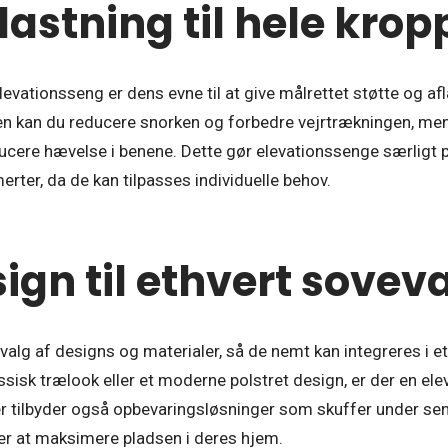
flastning til hele kro
evationsseng er dens evne til at give målrettet støtte og afla
n kan du reducere snorken og forbedre vejrtrækningen, me
cere hævelse i benene. Dette gør elevationssenge særligt 
rter, da de kan tilpasses individuelle behov.
sign til ethvert sove
dvalg af designs og materialer, så de nemt kan integreres i 
sisk trælook eller et moderne polstret design, er der en ele
ler tilbyder også opbevaringsløsninger som skuffer under sen
er at maksimere pladsen i deres hjem.