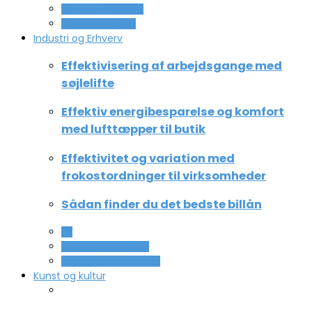
Ferie og lejligheder
Sport og fritidsliv
Industri og Erhverv
Effektivisering af arbejdsgange med
søjlelifte
Effektiv energibesparelse og komfort
med lufttæpper til butik
Effektivitet og variation med
frokostordninger til virksomheder
Sådan finder du det bedste billån
All
Service og Økonomi
Uddannelse og ledelse
Kunst og kultur