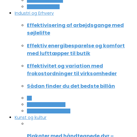
Ferie og lejligheder
Sport og fritidsliv
Industri og Erhverv
Effektivisering af arbejdsgange med
søjlelifte
Effektiv energibesparelse og komfort
med lufttæpper til butik
Effektivitet og variation med
frokostordninger til virksomheder
Sådan finder du det bedste billån
All
Service og Økonomi
Uddannelse og ledelse
Kunst og kultur
Plakater med håndtegnede dyr –