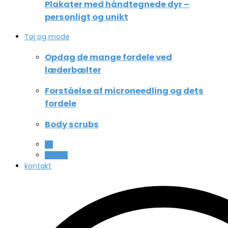
Plakater med håndtegnede dyr –
personligt og unikt
Tøj og mode
Opdag de mange fordele ved
læderbælter
Forståelse af microneedling og dets
fordele
Body scrubs
All
Beauty
kontakt