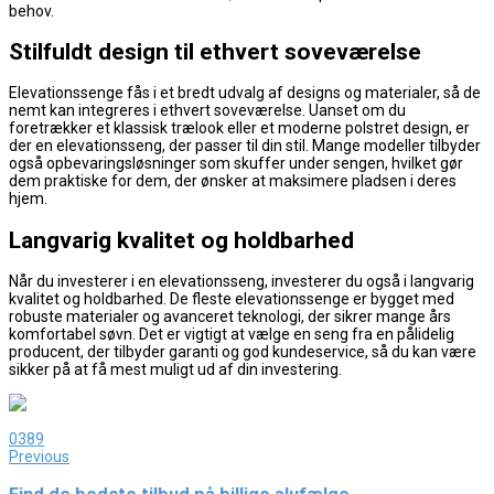
behov.
Stilfuldt design til ethvert soveværelse
Elevationssenge fås i et bredt udvalg af designs og materialer, så de
nemt kan integreres i ethvert soveværelse. Uanset om du
foretrækker et klassisk trælook eller et moderne polstret design, er
der en elevationsseng, der passer til din stil. Mange modeller tilbyder
også opbevaringsløsninger som skuffer under sengen, hvilket gør
dem praktiske for dem, der ønsker at maksimere pladsen i deres
hjem.
Langvarig kvalitet og holdbarhed
Når du investerer i en elevationsseng, investerer du også i langvarig
kvalitet og holdbarhed. De fleste elevationssenge er bygget med
robuste materialer og avanceret teknologi, der sikrer mange års
komfortabel søvn. Det er vigtigt at vælge en seng fra en pålidelig
producent, der tilbyder garanti og god kundeservice, så du kan være
sikker på at få mest muligt ud af din investering.
0
389
Previous