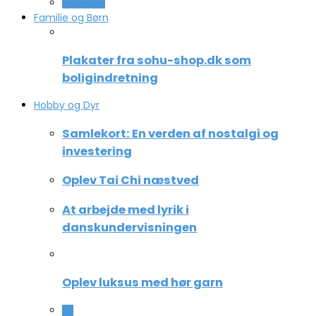
Teknologi
Familie og Børn
Plakater fra sohu-shop.dk som
boligindretning
Hobby og Dyr
Samlekort: En verden af nostalgi og
investering
Oplev Tai Chi næstved
At arbejde med lyrik i
danskundervisningen
Oplev luksus med hør garn
All