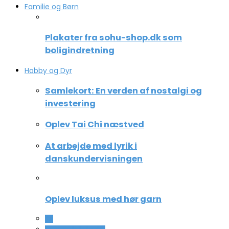
Familie og Børn
Plakater fra sohu-shop.dk som
boligindretning
Hobby og Dyr
Samlekort: En verden af nostalgi og
investering
Oplev Tai Chi næstved
At arbejde med lyrik i
danskundervisningen
Oplev luksus med hør garn
All