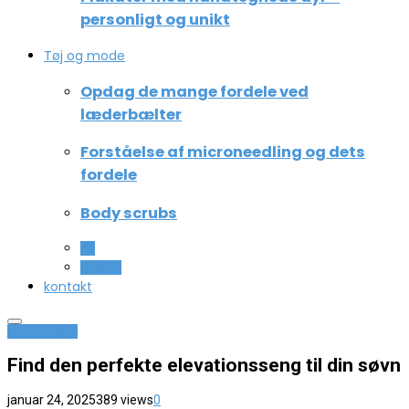
personligt og unikt
Tøj og mode
Opdag de mange fordele ved
læderbælter
Forståelse af microneedling og dets
fordele
Body scrubs
All
Beauty
kontakt
Hus og have
Find den perfekte elevationsseng til din søvn
januar 24, 2025
389 views
0