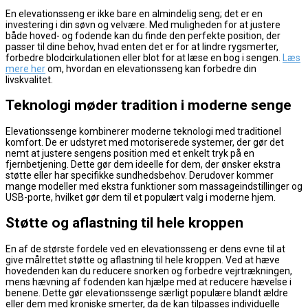
En elevationsseng er ikke bare en almindelig seng; det er en
investering i din søvn og velvære. Med muligheden for at justere
både hoved- og fodende kan du finde den perfekte position, der
passer til dine behov, hvad enten det er for at lindre rygsmerter,
forbedre blodcirkulationen eller blot for at læse en bog i sengen.
Læs
mere her
om, hvordan en elevationsseng kan forbedre din
livskvalitet.
Teknologi møder tradition i moderne senge
Elevationssenge kombinerer moderne teknologi med traditionel
komfort. De er udstyret med motoriserede systemer, der gør det
nemt at justere sengens position med et enkelt tryk på en
fjernbetjening. Dette gør dem ideelle for dem, der ønsker ekstra
støtte eller har specifikke sundhedsbehov. Derudover kommer
mange modeller med ekstra funktioner som massageindstillinger og
USB-porte, hvilket gør dem til et populært valg i moderne hjem.
Støtte og aflastning til hele kroppen
En af de største fordele ved en elevationsseng er dens evne til at
give målrettet støtte og aflastning til hele kroppen. Ved at hæve
hovedenden kan du reducere snorken og forbedre vejrtrækningen,
mens hævning af fodenden kan hjælpe med at reducere hævelse i
benene. Dette gør elevationssenge særligt populære blandt ældre
eller dem med kroniske smerter, da de kan tilpasses individuelle