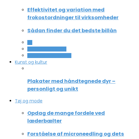
Effektivitet og variation med
frokostordninger til virksomheder
Sådan finder du det bedste billån
All
Service og Økonomi
Uddannelse og ledelse
Kunst og kultur
Plakater med håndtegnede dyr –
personligt og unikt
Tøj og mode
Opdag de mange fordele ved
læderbælter
Forståelse af microneedling og dets