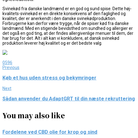
Svinekød fra danske landmænd er en god og sund spise. Dette høj-
kvalitets-svinekød er en direkte konsekvens af den faglighed og
kvalitet, der er anerkendt i den danske svinekødproduktion.
Forbrugerne kan derfor være trygge, når de spiser kød fra danske
landmænd. Med en stigende bevidsthed om sundhed og allergier er
det også en god ting, at der findes allergivenlige menuer til dem, der
har brug for det. Alt i alt kan vi konkludere, at dansk svinekød
produktion leverer høj kvalitet og er det bedste valg.
0
596
Previous
Køb et hus uden stress og bekymringer
Next
Sådan anvender du AdaptGRT til din næste rekruttering
You may also like
Fordelene ved CBD olie for krop og sind