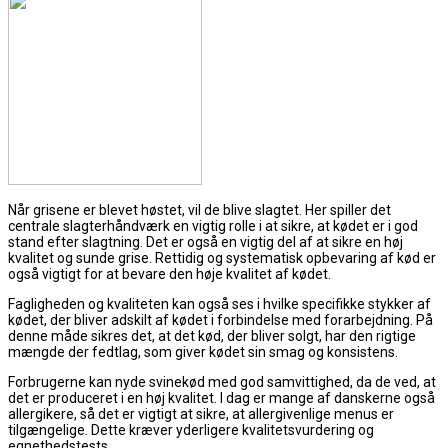
Når grisene er blevet høstet, vil de blive slagtet. Her spiller det
centrale slagterhåndværk en vigtig rolle i at sikre, at kødet er i god
stand efter slagtning. Det er også en vigtig del af at sikre en høj
kvalitet og sunde grise. Rettidig og systematisk opbevaring af kød er
også vigtigt for at bevare den høje kvalitet af kødet.
Fagligheden og kvaliteten kan også ses i hvilke specifikke stykker af
kødet, der bliver adskilt af kødet i forbindelse med forarbejdning. På
denne måde sikres det, at det kød, der bliver solgt, har den rigtige
mængde der fedtlag, som giver kødet sin smag og konsistens.
Forbrugerne kan nyde svinekød med god samvittighed, da de ved, at
det er produceret i en høj kvalitet. I dag er mange af danskerne også
allergikere, så det er vigtigt at sikre, at allergivenlige menus er
tilgængelige. Dette kræver yderligere kvalitetsvurdering og
egnethedstests.