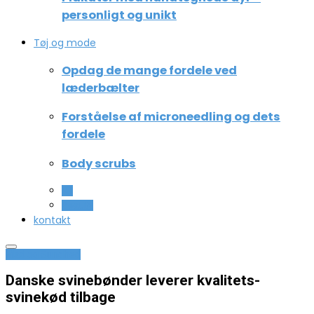
personligt og unikt
Tøj og mode
Opdag de mange fordele ved
læderbælter
Forståelse af microneedling og dets
fordele
Body scrubs
All
Beauty
kontakt
Mad og Sundhed
Danske svinebønder leverer kvalitets-
svinekød tilbage