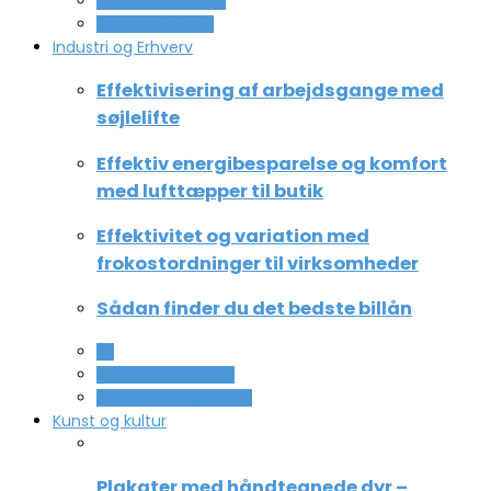
Ferie og lejligheder
Sport og fritidsliv
Industri og Erhverv
Effektivisering af arbejdsgange med
søjlelifte
Effektiv energibesparelse og komfort
med lufttæpper til butik
Effektivitet og variation med
frokostordninger til virksomheder
Sådan finder du det bedste billån
All
Service og Økonomi
Uddannelse og ledelse
Kunst og kultur
Plakater med håndtegnede dyr –