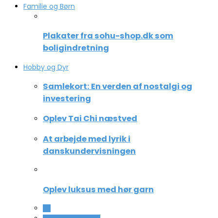
Familie og Børn
Plakater fra sohu-shop.dk som
boligindretning
Hobby og Dyr
Samlekort: En verden af nostalgi og
investering
Oplev Tai Chi næstved
At arbejde med lyrik i
danskundervisningen
Oplev luksus med hør garn
All