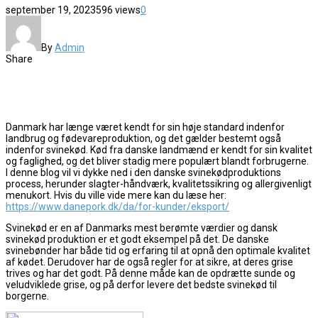
september 19, 2023
596 views
0
By
Admin
Share
Danmark har længe været kendt for sin høje standard indenfor
landbrug og fødevareproduktion, og det gælder bestemt også
indenfor svinekød. Kød fra danske landmænd er kendt for sin kvalitet
og faglighed, og det bliver stadig mere populært blandt forbrugerne.
I denne blog vil vi dykke ned i den danske svinekødproduktions
process, herunder slagter-håndværk, kvalitetssikring og allergivenligt
menukort. Hvis du ville vide mere kan du læse her:
https://www.danepork.dk/da/for-kunder/eksport/
Svinekød er en af Danmarks mest berømte værdier og dansk
svinekød produktion er et godt eksempel på det. De danske
svinebønder har både tid og erfaring til at opnå den optimale kvalitet
af kødet. Derudover har de også regler for at sikre, at deres grise
trives og har det godt. På denne måde kan de opdrætte sunde og
veludviklede grise, og på derfor levere det bedste svinekød til
borgerne.