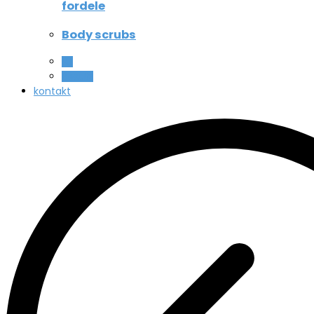
fordele
Body scrubs
All
Beauty
kontakt