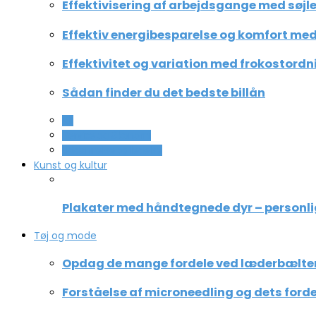
Effektivisering af arbejdsgange med søjle
Effektiv energibesparelse og komfort med 
Effektivitet og variation med frokostordn
Sådan finder du det bedste billån
All
Service og Økonomi
Uddannelse og ledelse
Kunst og kultur
Plakater med håndtegnede dyr – personli
Tøj og mode
Opdag de mange fordele ved læderbælte
Forståelse af microneedling og dets forde