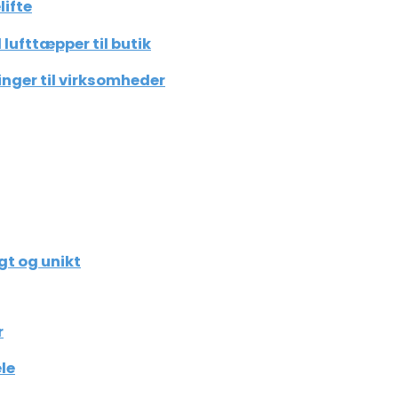
lifte
lufttæpper til butik
inger til virksomheder
gt og unikt
r
le