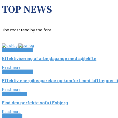
TOP NEWS
The most read by the fans
Industri og Erhverv
Effektivisering af arbejdsgange med søjlelifte
Read more
Industri og Erhverv
Effektiv energibesparelse og komfort med lufttæpper til
Read more
Boligindretning
Find den perfekte sofa i Esbjerg
Read more
Hus og have