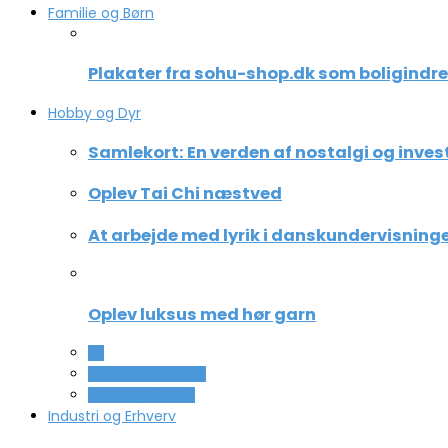
Familie og Børn
Plakater fra sohu-shop.dk som boligindr
Hobby og Dyr
Samlekort: En verden af nostalgi og inves
Oplev Tai Chi næstved
At arbejde med lyrik i danskundervisning
Oplev luksus med hør garn
All
Ferie og lejligheder
Sport og fritidsliv
Industri og Erhverv