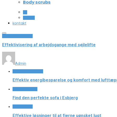
Body scrubs
All
Beauty
kontakt
Industri og Erhverv
Effektivisering af arbejdsgange med søjlelifte
Admin
Industri og Erhverv
Effektiv energibesparelse og komfort med lufttæppe
Boligindretning
Find den perfekte sofa i Esbjerg
Hus og have
Effektive løsninger til at fjerne uønsket lugt