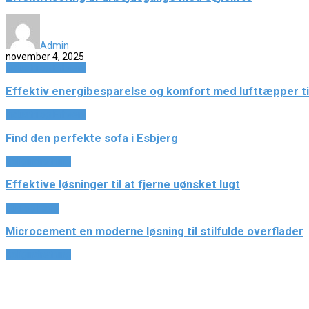
Admin
november 4, 2025
Industri og Erhverv
Effektiv energibesparelse og komfort med lufttæpper til
Industri og Erhverv
Find den perfekte sofa i Esbjerg
Boligindretning
Effektive løsninger til at fjerne uønsket lugt
Hus og have
Microcement en moderne løsning til stilfulde overflader
Boligindretning