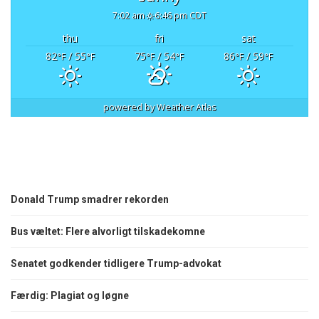
7:02 am
6:46 pm CDT
thu
fri
sat
82
/ 55
75
/ 54
86
/ 59
°F
°F
°F
°F
°F
°F
powered by
Weather Atlas
Donald Trump smadrer rekorden
Bus væltet: Flere alvorligt tilskadekomne
Senatet godkender tidligere Trump-advokat
Færdig: Plagiat og løgne