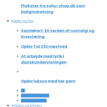
Plakater fra sohu-shop.dk som
boligindretning
Hobby og Dyr
Samlekort: En verden af nostalgi og
investering
Oplev Tai Chi næstved
At arbejde med lyrik i
danskundervisningen
Oplev luksus med hør garn
All
Ferie og lejligheder
Sport og fritidsliv
Industri og Erhverv