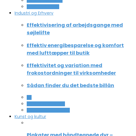
Ferie og lejligheder
Sport og fritidsliv
Industri og Erhverv
Effektivisering af arbejdsgange med
søjlelifte
Effektiv energibesparelse og komfort
med lufttæpper til butik
Effektivitet og variation med
frokostordninger til virksomheder
Sådan finder du det bedste billån
All
Service og Økonomi
Uddannelse og ledelse
Kunst og kultur
Plakater med håndtegnede dyr –