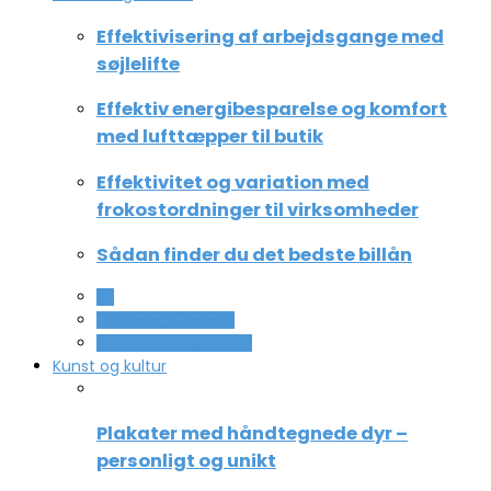
Effektivisering af arbejdsgange med
søjlelifte
Effektiv energibesparelse og komfort
med lufttæpper til butik
Effektivitet og variation med
frokostordninger til virksomheder
Sådan finder du det bedste billån
All
Service og Økonomi
Uddannelse og ledelse
Kunst og kultur
Plakater med håndtegnede dyr –
personligt og unikt