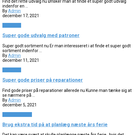
Find det rette udvalg nu Ønsker man at finde et super godt udvalg
indenfor en ...
By
Admin
december 17, 2021
Elektronik
Super gode udvalg med patroner
Super godt sortiment nu Er man interesseret i at finde et super godt
sortiment indenfor ...
By
Admin
december 11, 2021
Elektronik
Super gode priser på reparationer
Find gode priser på reparationer allerede nu Kunne man tænke sig at
se nærmere på ...
By
Admin
december 5, 2021
Computer og IT
Brug ekstra tid på at planlæg næste års ferie
Det kan være svært at skulle planlægge næste års ferie , hvis det