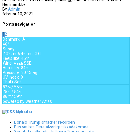
Herman ikke ...
By
Admin
februar 10, 2021
Posts navigation
1
2
Denmark, IA
46°
Sunny
7:02 am
6:46 pm CDT
Feels like: 46
°F
Wind: 4
SSE
mph
Humidity: 84
%
Pressure: 30.13
"Hg
UV index: 0
Thu
Fri
Sat
82
/ 55
°F
°F
75
/ 54
°F
°F
86
/ 59
°F
°F
powered by
Weather Atlas
Nyheder
Donald Trump smadrer rekorden
Bus væltet: Flere alvorligt tilskadekomne
Senatet godkender tidligere Trump-advokat