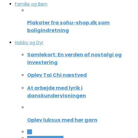
Familie og Børn
Plakater fra sohu-shop.dk som
boligindretning
Hobby og Dyr
Samlekort: En verden af nostalgi og
investering
Oplev Tai Chi næstved
At arbejde med lyrik i
danskundervisningen
Oplev luksus med hør garn
All