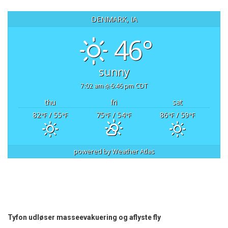
DENMARK, IA
46°
sunny
7:02 am
6:46 pm CDT
thu
fri
sat
82
/ 55
75
/ 54
86
/ 59
°F
°F
°F
°F
°F
°F
powered by
Weather Atlas
Tyfon udløser masseevakuering og aflyste fly