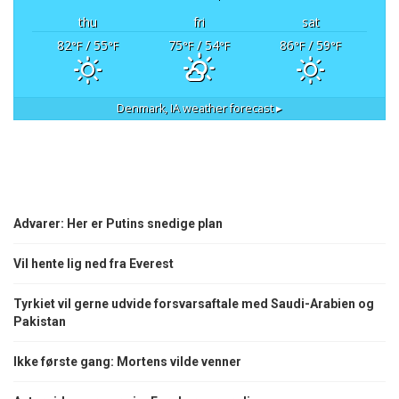
thu
fri
sat
82
/ 55
75
/ 54
86
/ 59
°F
°F
°F
°F
°F
°F
Denmark, IA
weather forecast ▸
Advarer: Her er Putins snedige plan
Vil hente lig ned fra Everest
Tyrkiet vil gerne udvide forsvarsaftale med Saudi-Arabien og
Pakistan
Ikke første gang: Mortens vilde venner