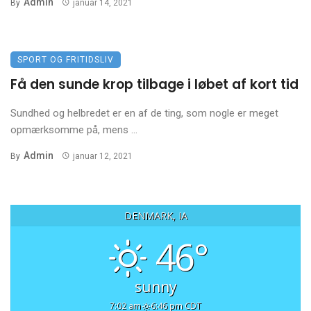
Admin
By
januar 14, 2021
SPORT OG FRITIDSLIV
Få den sunde krop tilbage i løbet af kort tid
Sundhed og helbredet er en af de ting, som nogle er meget
opmærksomme på, mens ...
Admin
By
januar 12, 2021
DENMARK, IA
46°
sunny
7:02 am
6:46 pm CDT